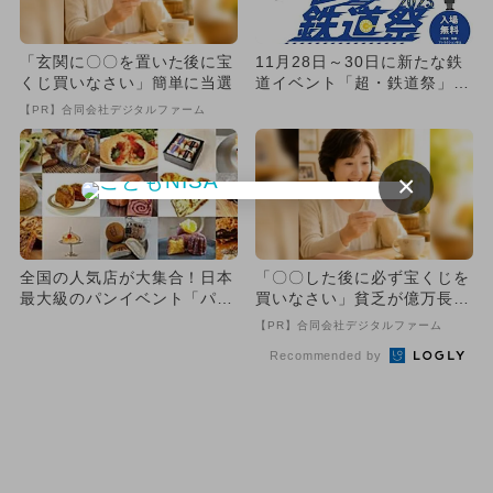
「玄関に〇〇を置いた後に宝
11月28日～30日に新たな鉄
くじ買いなさい」簡単に当選
道イベント「超・鉄道祭」が
イオンモール幕張新都心で...
【PR】合同会社デジタルファーム
×
全国の人気店が大集合！日本
「〇〇した後に必ず宝くじを
最大級のパンイベント「パン
買いなさい」貧乏が億万長者
のフェス」が千葉幕張で初開
に
【PR】合同会社デジタルファーム
催
Recommended by