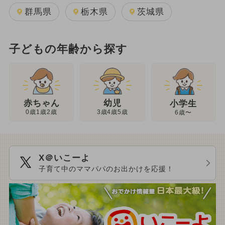
群馬県
栃木県
茨城県
子どもの年齢から探す
幼児
赤ちゃん
小学生
3歳4歳5歳
0歳1歳2歳
6歳〜
X＠いこーよ
子育て中のママパパのお出かけを応援！