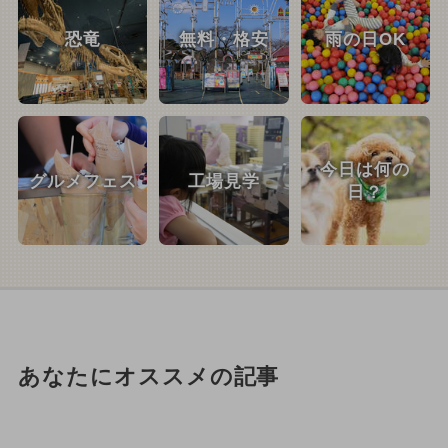
恐竜
無料・格安
雨の日OK
今日は何の
グルメフェス
工場見学
日？
あなたにオススメの記事