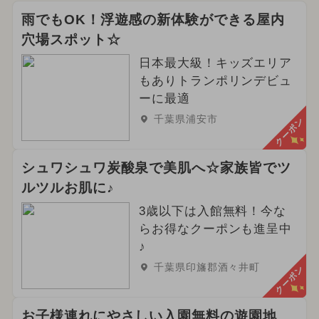
雨でもOK！浮遊感の新体験ができる屋内
穴場スポット☆
日本最大級！キッズエリア
もありトランポリンデビュ
ーに最適
千葉県浦安市
クーポン
シュワシュワ炭酸泉で美肌へ☆家族皆でツ
ルツルお肌に♪
3歳以下は入館無料！今な
らお得なクーポンも進呈中
♪
千葉県印旛郡酒々井町
クーポン
お子様連れにやさしい入園無料の遊園地