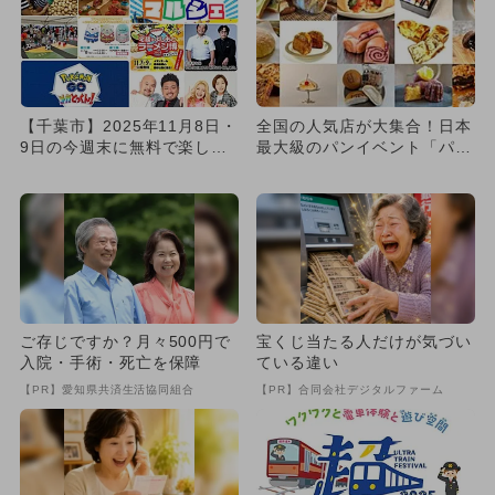
【千葉市】2025年11月8日・
全国の人気店が大集合！日本
9日の今週末に無料で楽しめ
最大級のパンイベント「パン
るイベント6選
のフェス」が千葉幕張で初開
催
ご存じですか？月々500円で
宝くじ当たる人だけが気づい
入院・手術・死亡を保障
ている違い
【PR】愛知県共済生活協同組合
【PR】合同会社デジタルファーム