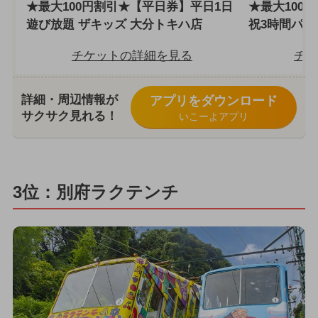
★最大100円割引★【平日券】平日1日
★最大100
遊び放題 ザキッズ 大分トキハ店
祝3時間パッ
チケットの詳細を見る
チケ
詳細・周辺情報が
アプリをダウンロード
サクサク見れる！
いこーよアプリ
3位：別府ラクテンチ