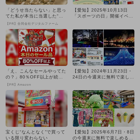
「どうせ当たらない」と思っ
【愛知】2025年10月13日
てた私が本当に当選した“買
「スポーツの日」開催イベン
い方”がこれ
ト5選 無料イベントも！
【PR】合同会社デジタルファーム
「え、こんなセールやってた
【愛知】2024年11月23日・
の？」80％OFF以上が続々
24日の今週末に無料で楽しめ
登場！Amazonの本気が...
るイベント9選
【PR】Amazon
宝くじ“なんとなく”で買って
【愛知】2025年6月7日・8日
いる限り変わらない
の今週末に無料で楽しめるイ