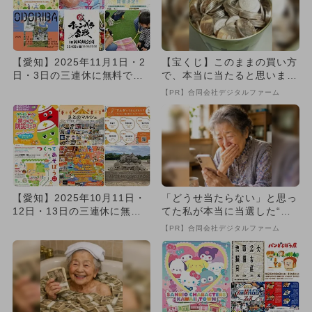
【愛知】2025年11月1日・2
【宝くじ】このままの買い方
日・3日の三連休に無料で楽
で、本当に当たると思います
しめるイベント12選
か
【PR】合同会社デジタルファーム
【愛知】2025年10月11日・
「どうせ当たらない」と思っ
12日・13日の三連休に無料
てた私が本当に当選した“買
で楽しめるイベント1...
い方”がこれ
【PR】合同会社デジタルファーム