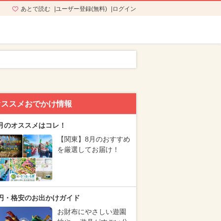
あとで読む
ユーザー登録(無料)
ログイン
オススメおでかけ情報
月のオススメはコレ！
【関東】8月のおすすめ
を厳選してお届け！
円・格安のお出かけガイド
お財布にやさしい遊園