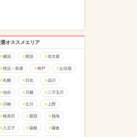
厳選オススメエリア
横浜
那須
名古屋
秩父・長瀞
神戸
お台場
札幌
日光
品川
仙台
川越
二子玉川
川崎
立川
上野
軽井沢
新宿
熱海
八王子
箱根
鎌倉