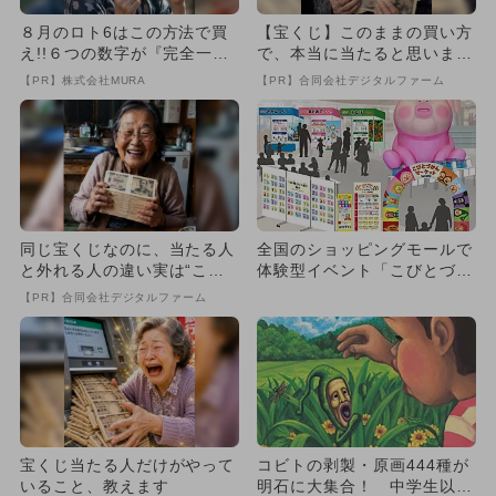
８月のロト6はこの方法で買
【宝くじ】このままの買い方
え!!６つの数字が『完全一
で、本当に当たると思います
致』する方法
か
【PR】株式会社MURA
【PR】合同会社デジタルファーム
同じ宝くじなのに、当たる人
全国のショッピングモールで
と外れる人の違い実は“こ
体験型イベント「こびとづか
こ”でした
ん マーケット」が開催決
【PR】合同会社デジタルファーム
定！
宝くじ当たる人だけがやって
コビトの剥製・原画444種が
いること、教えます
明石に大集合！ 中学生以下