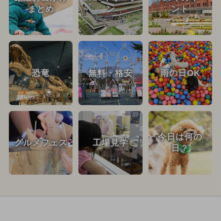
まとめ
ン
ント
恐竜
無料・格安
雨の日OK
今日は何の
グルメフェス
工場見学
日？