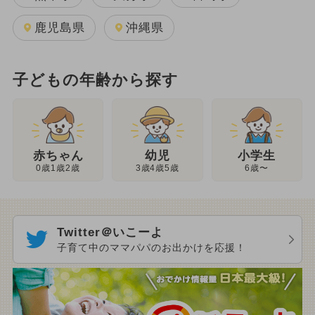
鹿児島県
沖縄県
子どもの年齢から探す
幼児
赤ちゃん
小学生
3歳4歳5歳
0歳1歳2歳
6歳〜
Twitter＠いこーよ
子育て中のママパパのお出かけを応援！