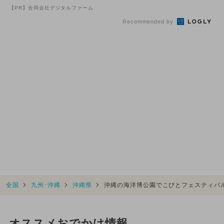
無料「こびとづかん」展開催
【PR】合同会社デジタルファーム
Recommended by
全国
九州･沖縄
沖縄県
沖縄の海洋博公園でこびとフェスティバ
オススメおでかけ情報