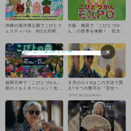
沖縄の海洋博公園でこびとフ
大阪・梅田で「こびとづか
ェスティバル 約2カ月間開
ん」の世界を体験！ 巨大ジ
催！中学生以下は入館無料
オラマやフォトスポットが登
場
×
福岡天神で「こびとづかん」
８月のロト6はこの方法で買
初のイルミネーション！光る
え!!６つの数字が『完全一
コビトたちに会いに行こう
致』する方法
【PR】株式会社MURA