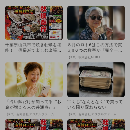
代...
千葉県山武市で焼き牡蠣を堪
８月のロト6はこの方法で買
能！ 備長炭で楽しむ出張カ
え!!６つの数字が『完全一
キ小屋が期間限定オープン
致』する方法
【PR】株式会社MURA
「占い師だけが知ってる〝お
宝くじ“なんとなく”で買って
金が増える人の共通点〟」
いる限り変わらない
【PR】合同会社デジタルファーム
【PR】合同会社デジタルファーム