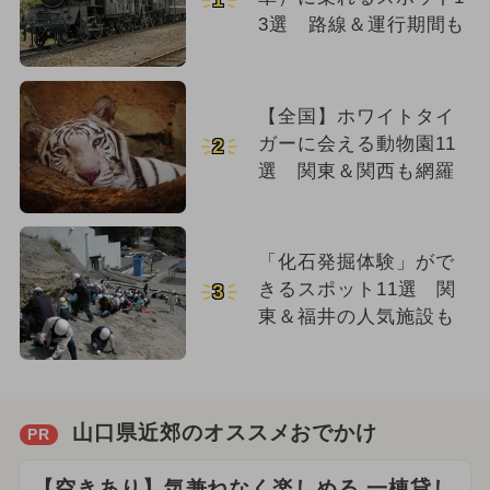
3選 路線＆運行期間も
【全国】ホワイトタイ
ガーに会える動物園11
2
選 関東＆関西も網羅
「化石発掘体験」がで
きるスポット11選 関
3
東＆福井の人気施設も
山口県近郊のオススメおでかけ
PR
【空きあり】気兼ねなく楽しめる 一棟貸し