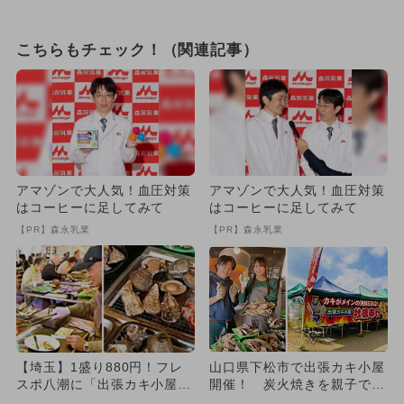
こちらもチェック！（関連記事）
アマゾンで大人気！血圧対策
アマゾンで大人気！血圧対策
はコーヒーに足してみて
はコーヒーに足してみて
【PR】森永乳業
【PR】森永乳業
【埼玉】1盛り880円！フレ
山口県下松市で出張カキ小屋
スポ八潮に「出張カキ小屋」
開催！ 炭火焼きを親子で体
が限定登場、未就学児は炭
験