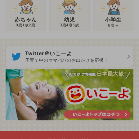
幼児
赤ちゃん
小学生
3歳4歳5歳
0歳1歳2歳
6歳〜
Twitter＠いこーよ
子育て中のママパパのお出かけを応援！