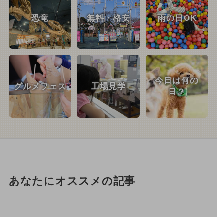
恐竜
無料・格安
雨の日OK
今日は何の
グルメフェス
工場見学
日？
あなたにオススメの記事