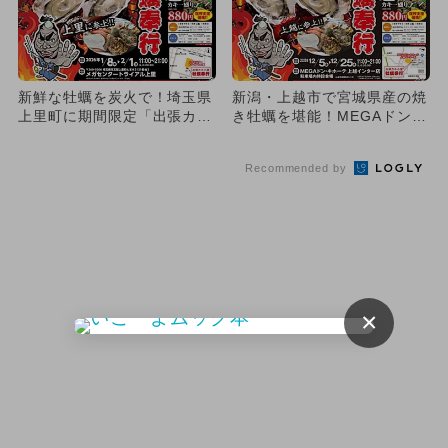
新鮮な牡蠣を炭火で！埼玉県
新潟・上越市で宮城県産の焼
上里町に期間限定「出張カキ
き牡蠣を堪能！MEGAドン・
小屋」OPEN！ 親子で楽
キホーテで出張カキ小屋
し...
Recommended by
×