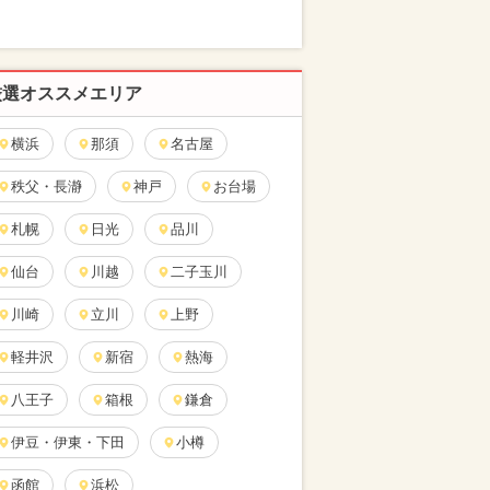
厳選オススメエリア
横浜
那須
名古屋
秩父・長瀞
神戸
お台場
札幌
日光
品川
仙台
川越
二子玉川
川崎
立川
上野
軽井沢
新宿
熱海
八王子
箱根
鎌倉
伊豆・伊東・下田
小樽
函館
浜松