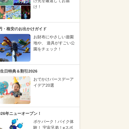
け先を厳選してお届
け！
円・格安のお出かけガイド
お財布にやさしい遊園
地や、 遊具がすごい公
園をチェック！
生日特典＆割引2026
おでかけバースデーア
イデア20選
026年ニューオープン！
ポケパーク！バイク体
験！ 宇宙兄弟！eスポ