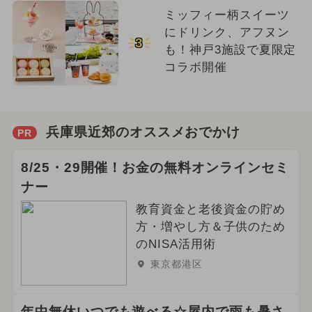
ミッフィー柄スイーツ
にドリンク、アフヌン
3
も！神戸3施設で夏限定
コラボ開催
兵庫県近郊のオススメおでかけ
PR
8/25・29開催！お金の無料オンラインセミ
ナー
教育資金と老後資金の貯め
方・増やし方＆子供のため
のNISA活用術
東京都港区
年中無休いつでも遊べる☆屋内で雨も暑さ