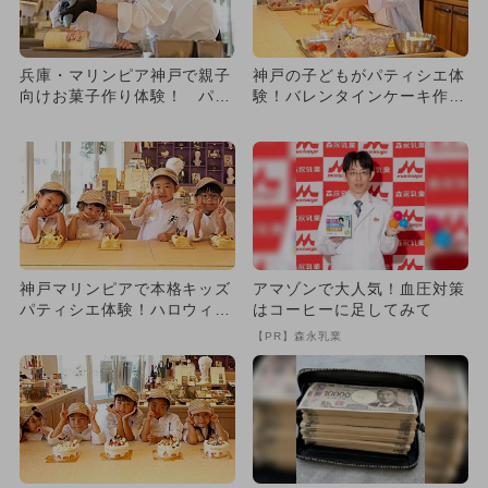
兵庫・マリンピア神戸で親子
神戸の子どもがパティシエ体
向けお菓子作り体験！ パテ
験！バレンタインケーキ作り
ィシエ気分でロールケーキ作
イベント2026年2月開催
り
神戸マリンピアで本格キッズ
アマゾンで大人気！血圧対策
パティシエ体験！ハロウィン
はコーヒーに足してみて
ロールケーキ作りイベント開
【PR】森永乳業
催