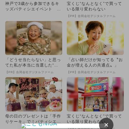
神戸で3歳から参加できるキ
宝くじ“なんとなく”で買って
ッズパティシエイベント X
いる限り変わらない
masケーキ作りを体験しよ
【PR】合同会社デジタルファーム
う...
「どうせ当たらない」と思っ
「占い師だけが知ってる〝お
てた私が本当に当選した“買
金が増える人の共通点〟」
い方”がこれ
【PR】合同会社デジタルファーム
【PR】合同会社デジタルファーム
母の日のプレゼントは「手作
宝くじ“なんとなく”で買って
りケーキ」で！パティシエ気
いる限り変わらない
×
分が味わえる体験教室が神戸
【PR】合同会社デジタルファーム