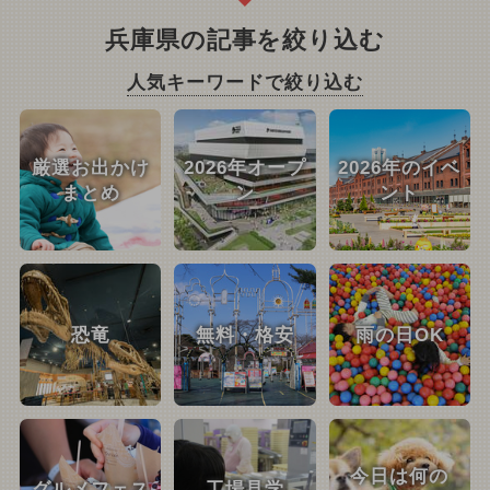
兵庫県の記事を絞り込む
人気キーワードで絞り込む
厳選お出かけ
2026年オープ
2026年のイベ
まとめ
ン
ント
恐竜
無料・格安
雨の日OK
今日は何の
グルメフェス
工場見学