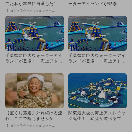
てた私が本当に当選した“買
ーターアイランドが登場！
い方”がこれ
お得な宿泊プランも
【PR】合同会社デジタルファーム
千葉県に巨大ウォーターアイ
千葉県に巨大ウォーターアイ
ランドが登場！ 海上アトラ
ランドが登場！ 海上アトラ
クション＆屋根付きプール
クション＆屋根付きプール
も！
も！
【宝くじ落選】外れ続ける流
関東最大級の海上アスレチッ
れ、ここで断ちませんか
ク誕生！ 幼児が遊べるプー
ルも充実
【PR】合同会社デジタルファーム