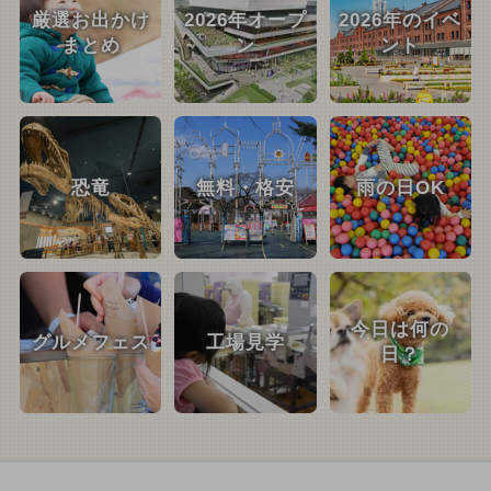
厳選お出かけ
2026年オープ
2026年のイベ
まとめ
ン
ント
恐竜
無料・格安
雨の日OK
今日は何の
グルメフェス
工場見学
日？