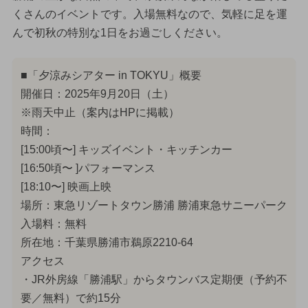
くさんのイベントです。入場無料なので、気軽に足を運
んで初秋の特別な1日をお過ごしください。
■「夕涼みシアター in TOKYU」概要
開催日：2025年9月20日（土）
※雨天中止（案内はHPに掲載）
時間：
[15:00頃〜] キッズイベント・キッチンカー
[16:50頃〜 ]パフォーマンス
[18:10〜] 映画上映
場所：東急リゾートタウン勝浦 勝浦東急サニーパーク
入場料：無料
所在地：千葉県勝浦市鵜原2210-64
アクセス
・JR外房線「勝浦駅」からタウンバス定期便（予約不
要／無料）で約15分