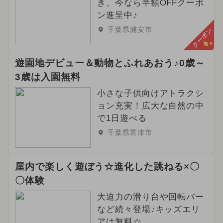
き、今なら半額OFFクーポ
ン進呈中♪
千葉県浦安市
クーポン
遊園地デビュー＆動物とふれあおう♪0歳～
3歳は入園無料
小さな子供向けアトラクシ
ョン充実！広大な自然の中
で1日遊べる
千葉県富津市
屋内で楽しく遊ぼう☆進化した跳ねる×〇
〇体験
大迫力の滑り台や回転バー
など続々登場♪キッズエリ
アは無料☆