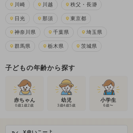
川崎
川越
秩父・長瀞
日光
那須
東京都
神奈川県
千葉県
埼玉県
群馬県
栃木県
茨城県
子どもの年齢から探す
幼児
赤ちゃん
小学生
3歳4歳5歳
0歳1歳2歳
6歳〜
X＠いこーよ