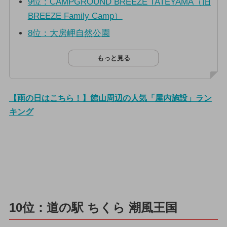
9位：CAMPGROUND BREEZE TATEYAMA（旧
BREEZE Family Camp）
8位：大房岬自然公園
もっと見る
【雨の日はこちら！】館山周辺の人気「屋内施設」ラン
キング
10位：道の駅 ちくら 潮風王国