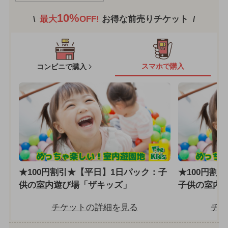
10%
最大
OFF!
お得な前売りチケット
スマホで購入
コンビニで購入
★100円割引★【平日】1日パック：子
★100円割
供の室内遊び場「ザキッズ」
子供の室内
チケットの詳細を見る
チケ