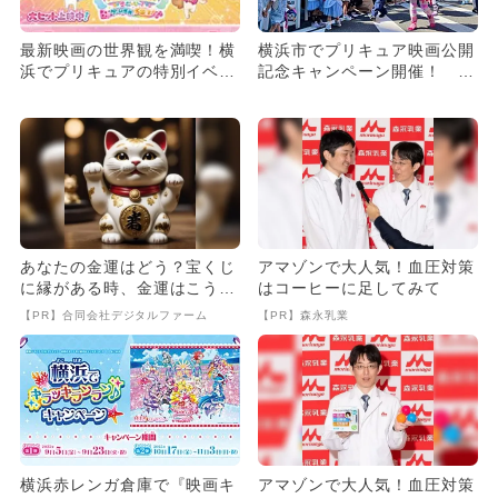
最新映画の世界観を満喫！横
横浜市でプリキュア映画公開
浜でプリキュアの特別イベン
記念キャンペーン開催！ プ
ト フォトスポット＆花火
リキュアに会えるイベント
も！
も！
あなたの金運はどう？宝くじ
アマゾンで大人気！血圧対策
に縁がある時、金運はこう変
はコーヒーに足してみて
わる
【PR】合同会社デジタルファーム
【PR】森永乳業
横浜赤レンガ倉庫で『映画キ
アマゾンで大人気！血圧対策