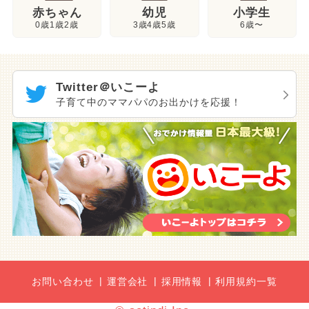
幼児
赤ちゃん
小学生
3歳4歳5歳
0歳1歳2歳
6歳〜
Twitter＠いこーよ
子育て中のママパパのお出かけを応援！
お問い合わせ
運営会社
採用情報
利用規約一覧