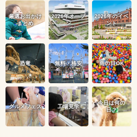
厳選お出かけ
2026年オープ
2026年のイベ
まとめ
ン
ント
恐竜
無料・格安
雨の日OK
今日は何の
グルメフェス
工場見学
日？