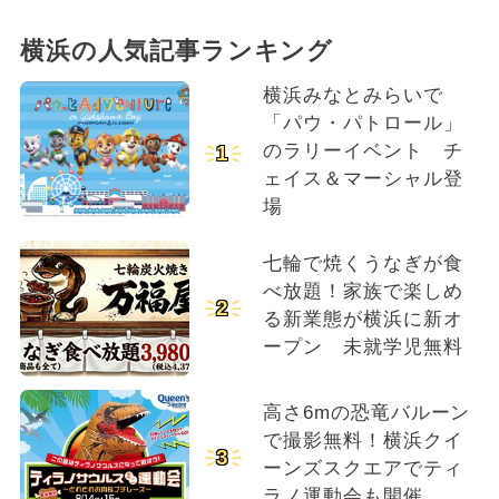
横浜の人気記事ランキング
横浜みなとみらいで
「パウ・パトロール」
のラリーイベント チ
1
ェイス＆マーシャル登
場
七輪で焼くうなぎが食
べ放題！家族で楽しめ
2
る新業態が横浜に新オ
ープン 未就学児無料
高さ6mの恐竜バルーン
で撮影無料！横浜クイ
3
ーンズスクエアでティ
ラノ運動会も開催