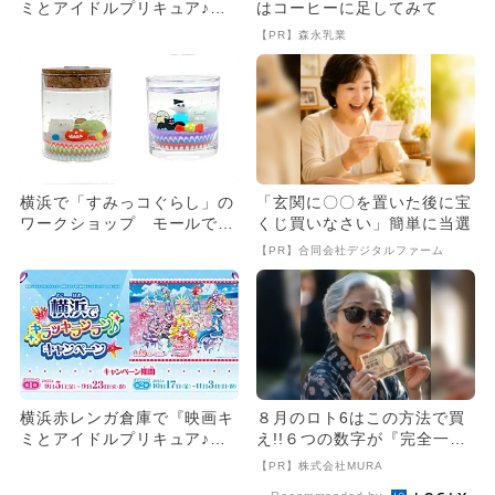
ミとアイドルプリキュア♪』
はコーヒーに足してみて
の限定キャンペーンを楽しも
【PR】森永乳業
う
横浜で「すみっコぐらし」の
「玄関に〇〇を置いた後に宝
ワークショップ モールで1
くじ買いなさい」簡単に当選
日遊べる
【PR】合同会社デジタルファーム
横浜赤レンガ倉庫で『映画キ
８月のロト6はこの方法で買
ミとアイドルプリキュア♪』
え!!６つの数字が『完全一
の限定キャンペーンを楽しも
致』する方法
【PR】株式会社MURA
う