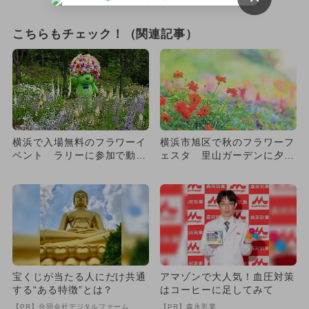
こちらもチェック！（関連記事）
横浜で入場無料のフラワーイ
横浜市旭区で秋のフラワーフ
ベント ラリーに参加で動物
ェスタ 里山ガーデンに夕焼
園半額も
け色の100品種・15万本が...
宝くじが当たる人にだけ共通
アマゾンで大人気！血圧対策
する“ある特徴”とは？
はコーヒーに足してみて
【PR】合同会社デジタルファーム
【PR】森永乳業