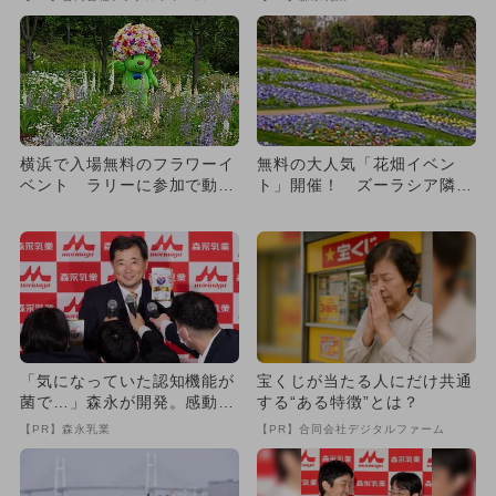
横浜で入場無料のフラワーイ
無料の大人気「花畑イベン
ベント ラリーに参加で動物
ト」開催！ ズーラシア隣接
園半額も
で1日満喫
「気になっていた認知機能が
宝くじが当たる人にだけ共通
菌で…」森永が開発。感動の
する“ある特徴”とは？
70代続出
【PR】森永乳業
【PR】合同会社デジタルファーム