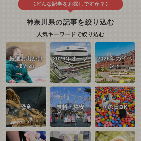
どんな記事をお探しですか？
神奈川県の記事を絞り込む
人気キーワードで絞り込む
厳選お出かけ
2026年オープ
2026年のイベ
まとめ
ン
ント
恐竜
無料・格安
雨の日OK