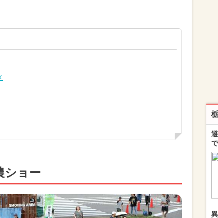
メ
避
で
農ショー
異