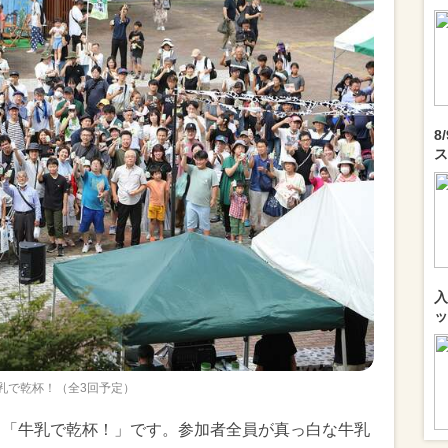
8
ス
入
ッ
乳で乾杯！（全3回予定）
る「牛乳で乾杯！」です。参加者全員が真っ白な牛乳