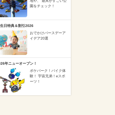
地や、 遊具がすごい公
園をチェック！
生日特典＆割引2026
おでかけバースデーア
イデア20選
026年ニューオープン！
ポケパーク！バイク体
験！ 宇宙兄弟！eスポ
ーツ！