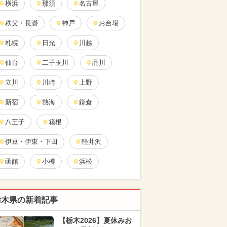
横浜
那須
名古屋
秩父・長瀞
神戸
お台場
札幌
日光
川越
仙台
二子玉川
品川
立川
川崎
上野
新宿
熱海
鎌倉
八王子
箱根
伊豆・伊東・下田
軽井沢
函館
小樽
浜松
栃木県の新着記事
【栃木2026】夏休みお