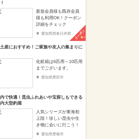
！
新規会員様も既存会員
様も利用OK！クーポン
詳細をチェック
クーポン
愛知県西春日井郡豊山町
土産におすすめ！ご家族や友人の集まりに
化粧箱は6匹用～10匹用
までございます。
愛知県豊田市
内で快適！昆虫ふれあいや宝探しもできる
内大型釣堀
人気シリーズが東海初
上陸！珍しい昆虫や生
き物に会いに行こう！
愛知県豊橋市