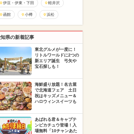
伊豆・伊東・下田
軽井沢
函館
小樽
浜松
愛知県の新着記事
東北グルメが一度に！
リトルワールドに2つの
新エリア誕生 弓矢や
宝石探しも！
海鮮盛り放題！名古屋
で北海道フェア 土日
祝はキッズメニュー＆
ハロウィンスイーツも
あばれる君＆キャプテ
ンピカチュウ登場！入
場無料「10チャンあた