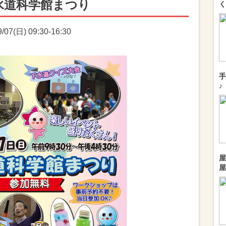
水道科学館まつり
く
7(日) 09:30-16:30
手
♪
屋
屋