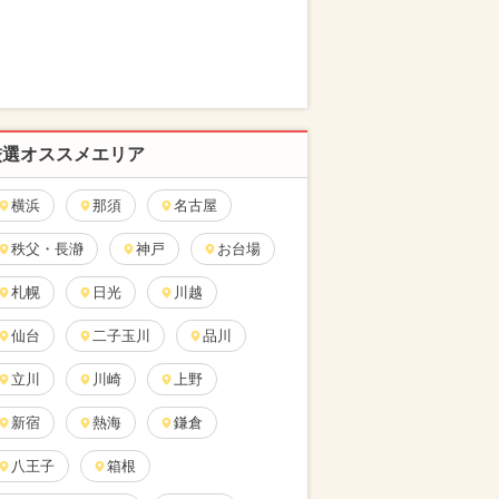
厳選オススメエリア
横浜
那須
名古屋
秩父・長瀞
神戸
お台場
札幌
日光
川越
仙台
二子玉川
品川
立川
川崎
上野
新宿
熱海
鎌倉
八王子
箱根