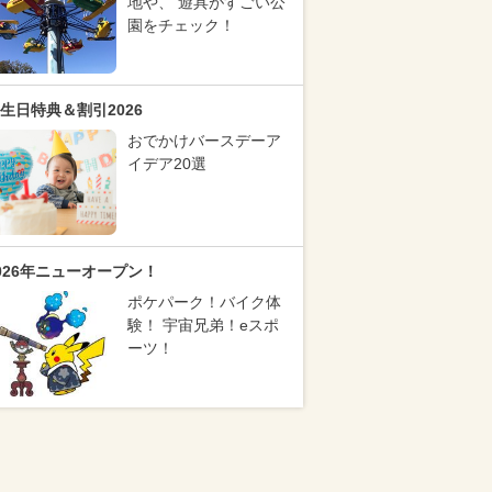
地や、 遊具がすごい公
園をチェック！
生日特典＆割引2026
おでかけバースデーア
イデア20選
026年ニューオープン！
ポケパーク！バイク体
験！ 宇宙兄弟！eスポ
ーツ！