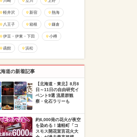
川崎
立川
上野
軽井沢
新宿
熱海
八王子
箱根
鎌倉
伊豆・伊東・下田
小樽
函館
浜松
北海道の新着記事
【北海道・東北】8月8
日～11日の自由研究イ
ベント9選 流星群観
察・化石ラリーも
約6,000発の花火が夜空
を染める！遠軽町「コ
スモス開花宣言花火大