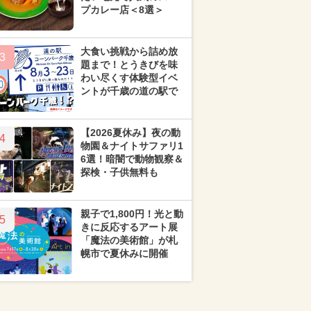
プカレー店＜8選＞
大食い挑戦から詰め放
3
題まで！とうきびを味
わい尽くす体験型イベ
ントが千歳の道の駅で
【2026夏休み】夜の動
4
物園＆ナイトサファリ1
6選！暗闇で動物観察＆
探検・子供無料も
親子で1,800円！光と動
5
きに反応するアート展
「魔法の美術館」が札
幌市で夏休みに開催