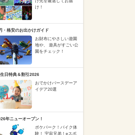
け先を厳選してお届
け！
円・格安のお出かけガイド
お財布にやさしい遊園
地や、 遊具がすごい公
園をチェック！
生日特典＆割引2026
おでかけバースデーア
イデア20選
026年ニューオープン！
ポケパーク！バイク体
験！ 宇宙兄弟！eスポ