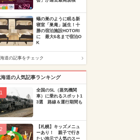
会」が過去最高規模
蟻の巣のように眠る新
寝室「巣庵」誕生！十
勝の宿泊施設HOTORI
に 最大6名まで宿泊O
K
海道の記事をチェック
北海道の人気記事ランキング
全国のSL（蒸気機関
1
車）に乗れるスポット1
3選 路線＆運行期間も
【札幌】キッズメニュ
2
ーあり！ 親子で行き
たい地元で人気のスー