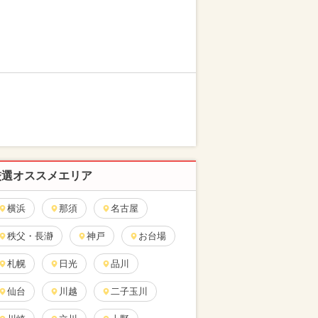
厳選オススメエリア
横浜
那須
名古屋
秩父・長瀞
神戸
お台場
札幌
日光
品川
仙台
川越
二子玉川