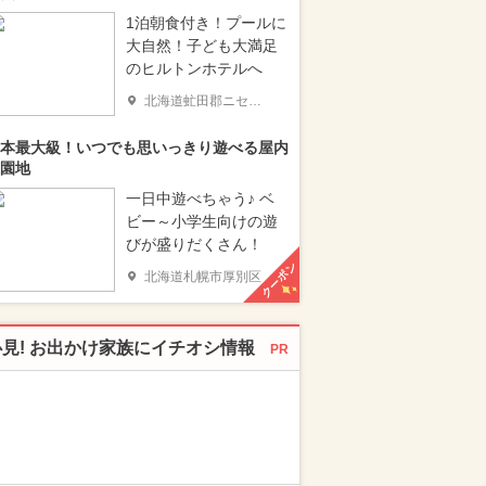
1泊朝食付き！プールに
大自然！子ども大満足
のヒルトンホテルへ
北海道虻田郡ニセコ町
本最大級！いつでも思いっきり遊べる屋内
園地
一日中遊べちゃう♪ ベ
ビー～小学生向けの遊
びが盛りだくさん！
クーポン
北海道札幌市厚別区
必見! お出かけ家族にイチオシ情報
PR