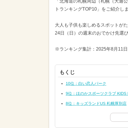
「北海道の札幌周辺（札幌（大通公
トランキングTOP10」をご紹介し
大人も子供も楽しめるスポットがたく
24日（日）の週末のおでかけ先選
※ランキング集計：2025年8月11
もくじ
10位：白い恋人パーク
9位：ほのかスポーツクラブ KID
8位：キッズランドUS 札幌厚別店