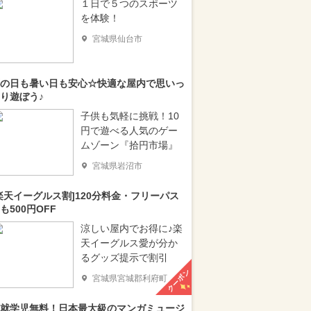
１日で５つのスポーツ
を体験！
宮城県仙台市
の日も暑い日も安心☆快適な屋内で思いっ
り遊ぼう♪
子供も気軽に挑戦！10
円で遊べる人気のゲー
ムゾーン『拾円市場』
宮城県岩沼市
楽天イーグルス割]120分料金・フリーパス
も500円OFF
涼しい屋内でお得に♪楽
天イーグルス愛が分か
るグッズ提示で割引
クーポン
宮城県宮城郡利府町
就学児無料！日本最大級のマンガミュージ