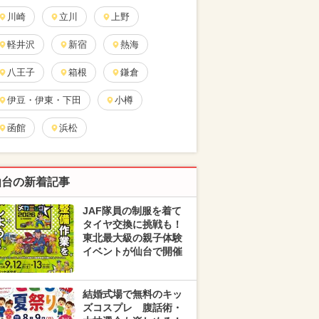
川崎
立川
上野
軽井沢
新宿
熱海
八王子
箱根
鎌倉
伊豆・伊東・下田
小樽
函館
浜松
仙台の新着記事
JAF隊員の制服を着て
タイヤ交換に挑戦も！
東北最大級の親子体験
イベントが仙台で開催
結婚式場で無料のキッ
ズコスプレ 腹話術・