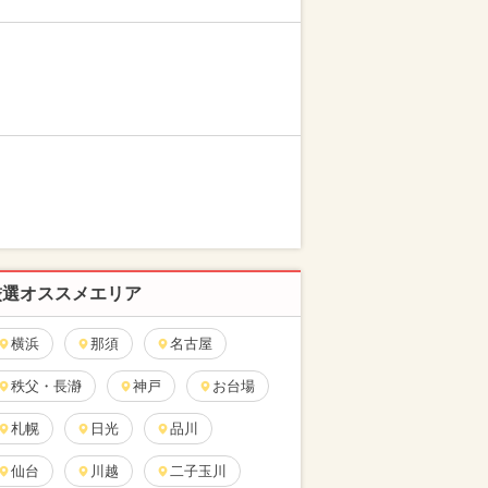
厳選オススメエリア
横浜
那須
名古屋
秩父・長瀞
神戸
お台場
札幌
日光
品川
仙台
川越
二子玉川