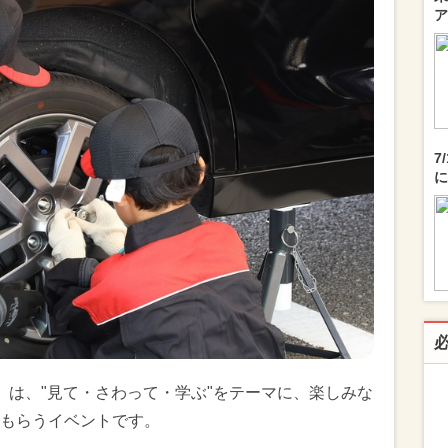
ア
7
に
東北」は、"見て・さわって・学ぶ"をテーマに、楽しみな
もらうイベントです。