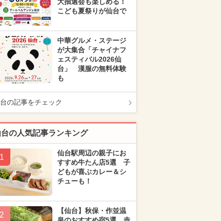
大抽選会も楽しめる！
こども夏祭りが仙台で
中華グルメ・ステージ
が大集合「チャイナフ
ェスティバル2026仙
台」 漢服の無料体験
も
台の記事をチェック
仙台の人気記事ランキング
仙台駅周辺の親子にお
1
すすめ牛たん店5選 子
どもが喜ぶカレー＆シ
チューも！
【仙台】秋保・作並温
2
泉のおすすめ宿5選 赤