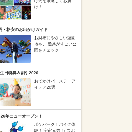
け先を厳選してお届
け！
円・格安のお出かけガイド
お財布にやさしい遊園
地や、 遊具がすごい公
園をチェック！
生日特典＆割引2026
おでかけバースデーア
イデア20選
026年ニューオープン！
ポケパーク！バイク体
験！ 宇宙兄弟！eスポ