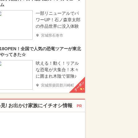
ム
一部リニューアルでパ
ワーUP！石ノ森章太郎
の作品世界に没入体験
宮城県石巻市
/18OPEN！全国で人気の恐竜ツアーが東北
やってきた☆
吠える！動く！リアル
な恐竜が大集合！木々
に囲まれ木陰で冒険♪
クーポン
宮城県柴田郡川崎町
必見! お出かけ家族にイチオシ情報
PR