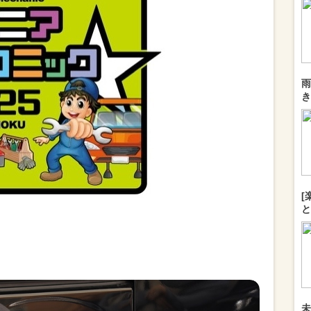
雨
き
[
と
未