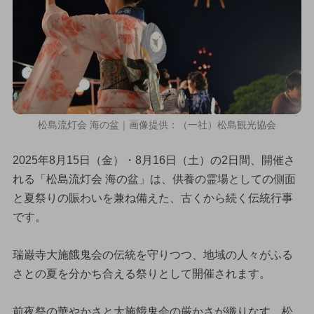
松島流灯会 海の盆｜画像提供：（一社）松島観光協会
2025年8月15日（金）・8月16日（土）の2日間、開催さ
れる「松島流灯会 海の盆」は、供養の霊場としての側面
と夏祭りの賑わいを兼ね備えた、古くから続く伝統行事
です。
瑞巌寺大施餓鬼会の伝統を守りつつ、地域の人々がふる
さとの夏を分かち合える祭りとして開催されます。
前夜祭の華やかさと大施餓鬼会の厳かさが織りなす、松