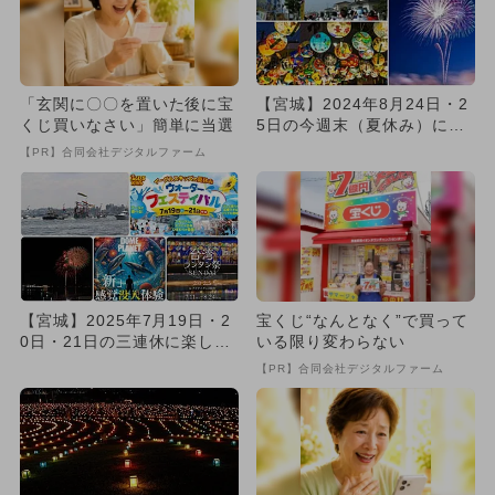
「玄関に〇〇を置いた後に宝
【宮城】2024年8月24日・2
くじ買いなさい」簡単に当選
5日の今週末（夏休み）に無
料で楽しめるイベント5...
【PR】合同会社デジタルファーム
【宮城】2025年7月19日・2
宝くじ“なんとなく”で買って
0日・21日の三連休に楽しめ
いる限り変わらない
るイベント7選 無料...
【PR】合同会社デジタルファーム