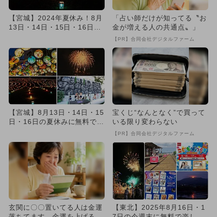
【宮城】2024年夏休み！8月
「占い師だけが知ってる〝お
13日・14日・15日・16日の
金が増える人の共通点〟」
おすすめイベント1...
【PR】合同会社デジタルファーム
【宮城】8月13日・14日・15
宝くじ“なんとなく”で買って
日・16日の夏休みに無料で楽
いる限り変わらない
しめるイベント7選
【PR】合同会社デジタルファーム
玄関に〇〇置いてる人は金運
【東北】2025年8月16日・1
落ちてます…金運を上げる方
7日の今週末に無料で楽しめ