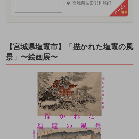
宮城県柴田郡川崎町
クーポン
【宮城県塩竈市】「描かれた塩竈の風
景」〜絵画展〜