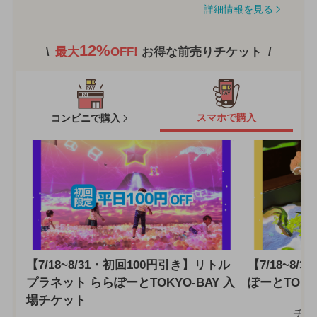
詳細情報を見る
12%
最大
OFF!
お得な前売りチケット
スマホで購入
コンビニで購入
【7/18~8/31・初回100円引き】リトル
【7/18~8
プラネット ららぽーとTOKYO-BAY 入
ぽーとTOKY
場チケット
チケ