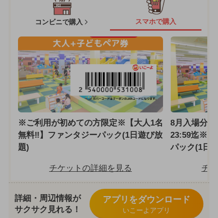
スマホで購入
コンビニで購入
※ご利用が初めての方限定※【大人1名
8月入場分
無料‼】ファンタジーパック(1日遊び放
23:59迄※
題)
パック(1日
チケットの詳細を見る
チケ
詳細・周辺情報が
アプリをダウンロード
サクサク見れる！
いこーよアプリ