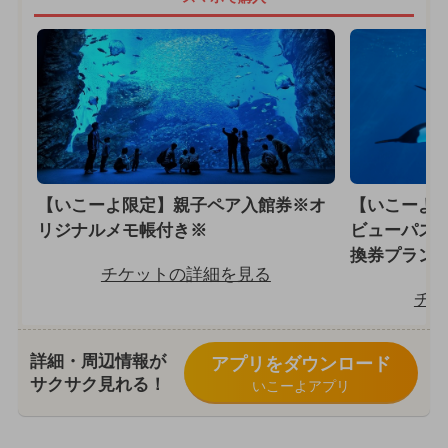
【いこーよ限定】親子ペア入館券※オ
【いこーよ
リジナルメモ帳付き※
ビューパス
換券プラン♪
チケットの詳細を見る
チケ
詳細・周辺情報が
アプリをダウンロード
サクサク見れる！
いこーよアプリ