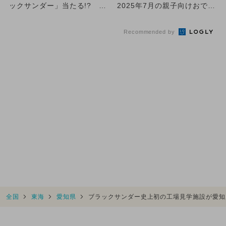
ックサンダー」当たる!? 食
2025年7月の親子向けおでか
べ放題の特別列車も運行決...
け先＆イベントまとめ
Recommended by
全国
東海
愛知県
ブラックサンダー史上初の工場見学施設が愛知