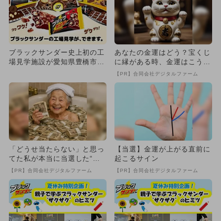
ブラックサンダー史上初の工
あなたの金運はどう？宝くじ
場見学施設が愛知県豊橋市に
に縁がある時、金運はこう変
オープン 詰め放題も楽しめ
わる
【PR】合同会社デジタルファーム
る
「どうせ当たらない」と思っ
【当選】金運が上がる直前に
てた私が本当に当選した“買
起こるサイン
い方”がこれ
【PR】合同会社デジタルファーム
【PR】合同会社デジタルファーム