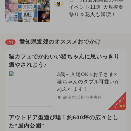
3
イベント11選 大規模夏
祭り＆花火も満喫！
愛知県近郊のオススメおでかけ
PR
猫カフェでかわいい猫ちゃんに思いっきり
癒やされよう♪
3歳～入場OK☆お子さま×
猫ちゃんのダブル可愛いが
あふれます！
静岡県浜松市中央区
クーポン
アウトドア型遊び場！約600坪の広々とし
た“屋内公園”