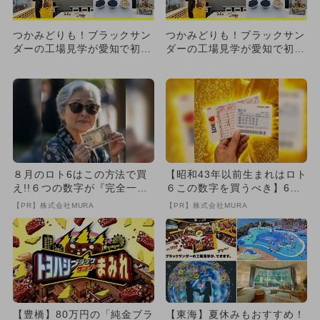
つかみどりも！ブラックサン
つかみどりも！ブラックサン
ダーの工場見学が愛知で初開
ダーの工場見学が愛知で初開
催 ザクザク食感のヒミツ体
催 ザクザク食感のヒミツ体
感
感
８月のロト6はこの方法で買
【昭和43年以前生まれはロト
え!!６つの数字が『完全一
６この数字を買うべき】6つ
致』する方法
の数字が「完全一致」する
【PR】株式会社MURA
【PR】株式会社MURA
方...
【豊橋】80万円の「純金ブラ
【東海】夏休みもおすすめ！