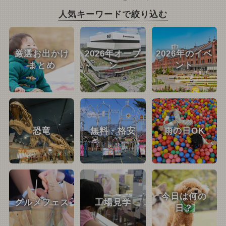
人気キーワードで絞り込む
厳選お出かけ
2026年オープ
2026年のイベ
まとめ
ン
ント
恐竜
無料・格安
雨の日OK
今日は何の
グルメフェス
工場見学
日？