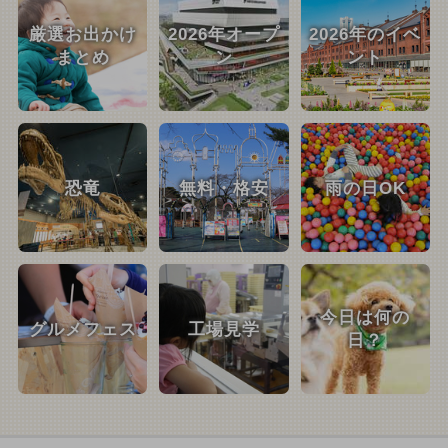
厳選お出かけ
2026年オープ
2026年のイベ
まとめ
ン
ント
恐竜
無料・格安
雨の日OK
今日は何の
グルメフェス
工場見学
日？