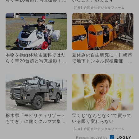
らく車20台超と写真撮影！
いること、教えます
国内最大級フェスが磐田市で
【PR】合同会社デジタルファーム
本物を操縦体験＆無料ではた
夏休みの自由研究に！川崎市
らく車20台超と写真撮影！
で地下トンネル探検開催 建
国内最大級フェスが磐田市で
設機械やドローンの運転体験
も
栃木県「モビリティリゾート
宝くじ“なんとなく”で買って
もてぎ」に働くクルマ大集
いる限り変わらない
合！ 親子イベント盛りだく
【PR】合同会社デジタルファーム
さ...
Recommended by