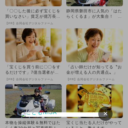
「〇〇した後に必ず宝くじを
静岡県磐田市に人気の「はた
買いなさい」貧乏が億万長者
らくくるま」が大集合！ 親
に
子で乗って操縦＆土木体験
【PR】合同会社デジタルファーム
も！
「宝くじを買う前に〇〇をす
「占い師だけが知ってる〝お
るだけです」7億当選者が続
金が増える人の共通点〟」
出
【PR】合同会社デジタルファーム
【PR】合同会社デジタルファーム
×
本物を操縦体験＆無料ではた
宝くじ当たる人だけがやって