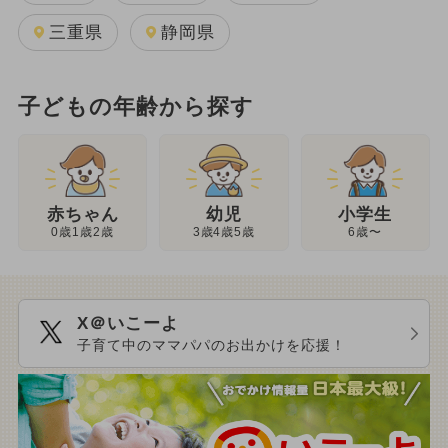
三重県
静岡県
子どもの年齢から探す
幼児
赤ちゃん
小学生
3歳4歳5歳
0歳1歳2歳
6歳〜
X＠いこーよ
子育て中のママパパのお出かけを応援！