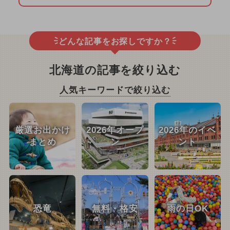
どんな記事をお探しですか？
北海道の記事を絞り込む
人気キーワードで絞り込む
厳選お出かけ
2026年オープ
2026年のイベ
まとめ
ン
ント
恐竜
無料・格安
雨の日OK