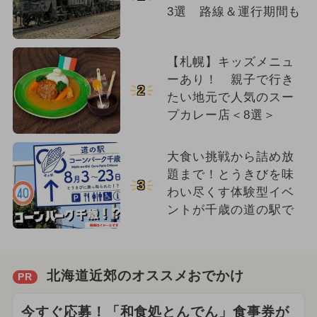
3選 路線＆運行期間も
【札幌】キッズメニュ
ーあり！ 親子で行き
2
たい地元で人気のスー
プカレー店＜8選＞
大食い挑戦から詰め放
題まで！とうきびを味
3
わい尽くす体験型イベ
ントが千歳の道の駅で
北海道近郊のオススメおでかけ
PR
今すぐ応募！「和食処とんでん」食事券が