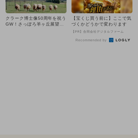
クラーク博士像50周年を祝う
【宝くじ買う前に】ここで気
GW！さっぽろ羊ヶ丘展望台
づくかどうかで変わります
で羊の毛刈りや巨大連凧揚
【PR】合同会社デジタルファーム
げ...
Recommended by