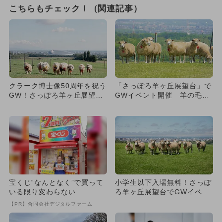
こちらもチェック！（関連記事）
クラーク博士像50周年を祝う
「さっぽろ羊ヶ丘展望台」で
GW！さっぽろ羊ヶ丘展望台
GWイベント開催 羊の毛刈
で羊の毛刈りや巨大連凧揚
り＆凧揚げ、キッチンカーも
げ...
集...
宝くじ“なんとなく”で買って
小学生以下入場無料！さっぽ
いる限り変わらない
ろ羊ヶ丘展望台でGWイベン
ト 羊の毛刈りや連凧揚げな
【PR】合同会社デジタルファーム
ど...