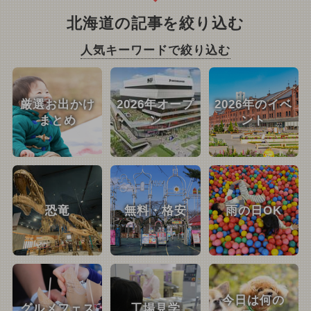
北海道の記事を絞り込む
人気キーワードで絞り込む
厳選お出かけ
2026年オープ
2026年のイベ
まとめ
ン
ント
恐竜
無料・格安
雨の日OK
今日は何の
グルメフェス
工場見学