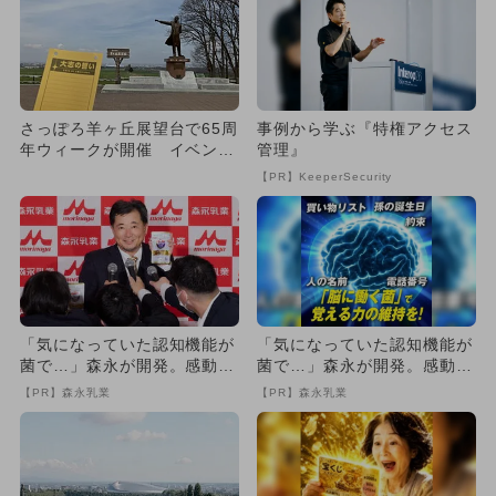
さっぽろ羊ヶ丘展望台で65周
事例から学ぶ『特権アクセス
年ウィークが開催 イベント
管理』
多数＆焼きホタテの無料配
【PR】KeeperSecurity
布...
「気になっていた認知機能が
「気になっていた認知機能が
菌で…」森永が開発。感動の
菌で…」森永が開発。感動の
70代続出
70代続出
【PR】森永乳業
【PR】森永乳業