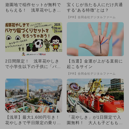
遊園地で稲作セットが無料で
宝くじが当たる人にだけ共通
もらえる！ 浅草花やしきで
する“ある特徴”とは？
JAグループとのコラボイベ
【PR】合同会社デジタルファーム
ン...
2日間限定！ 浅草花やしき
【当選】金運が上がる直前に
で小学生以下の子供に「バケ
起こるサイン
ツ稲づくりセット」プレゼン
【PR】合同会社デジタルファーム
ト
【浅草】最大1,600円引き！
「花やしき」が1日限定で入
花やしきで平日限定の乗り放
園無料！ 大人も子どももす
題パス販売。親子でお得！
べて対象