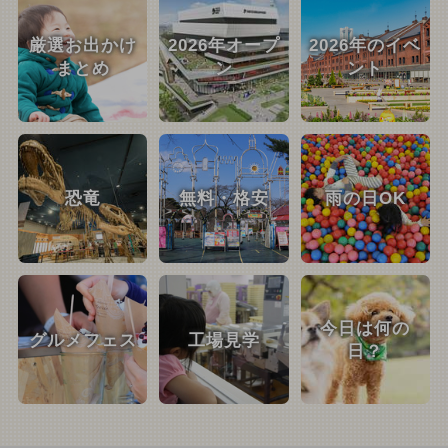
厳選お出かけ
2026年オープ
2026年のイベ
まとめ
ン
ント
恐竜
無料・格安
雨の日OK
今日は何の
グルメフェス
工場見学
日？