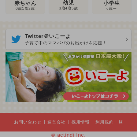
幼児
赤ちゃん
小学生
3歳4歳5歳
0歳1歳2歳
6歳〜
Twitter＠いこーよ
子育て中のママパパのお出かけを応援！
お問い合わせ
運営会社
採用情報
利用規約一覧
© actindi Inc.