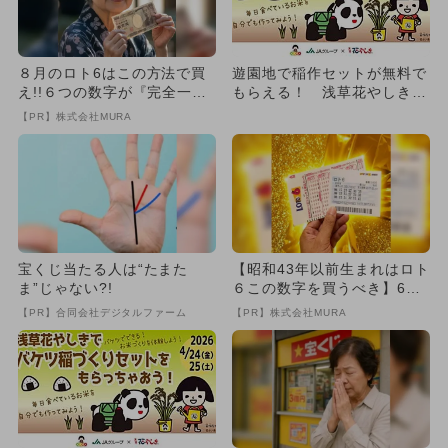
８月のロト6はこの方法で買
遊園地で稲作セットが無料で
え!!６つの数字が『完全一
もらえる！ 浅草花やしきで
致』する方法
JAグループとのコラボイベ
【PR】株式会社MURA
ン...
宝くじ当たる人は“たまた
【昭和43年以前生まれはロト
ま”じゃない?!
６この数字を買うべき】6つ
の数字が「完全一致」する
【PR】合同会社デジタルファーム
【PR】株式会社MURA
方...