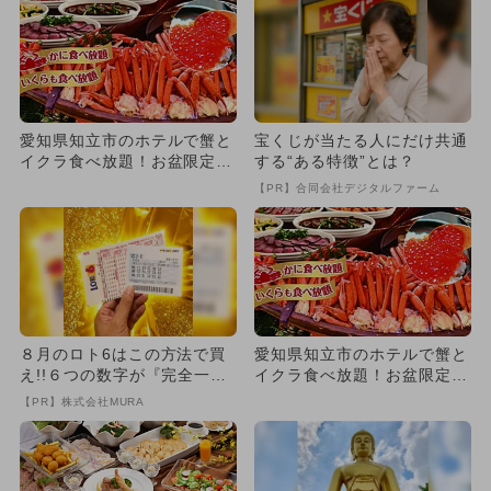
愛知県知立市のホテルで蟹と
宝くじが当たる人にだけ共通
イクラ食べ放題！お盆限定フ
する“ある特徴”とは？
ァミリーサマーバイキング開
【PR】合同会社デジタルファーム
催
８月のロト6はこの方法で買
愛知県知立市のホテルで蟹と
え!!６つの数字が『完全一
イクラ食べ放題！お盆限定フ
致』する方法
ァミリーサマーバイキング開
【PR】株式会社MURA
催