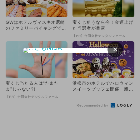
GWはホテルヴィスキオ尼崎
宝くじ狙うなら今！金運上げ
のファミリーバイキングでラ
た当選者が暴露
ンチ＆ディナー クレープ作
【PR】合同会社デジタルファーム
り...
×
宝くじ当たる人は“たまた
浜松市のホテルでハロウィン
ま”じゃない?!
スイーツブッフェ開催 親子
で楽しめる2日間限定イベン
【PR】合同会社デジタルファーム
ト
Recommended by