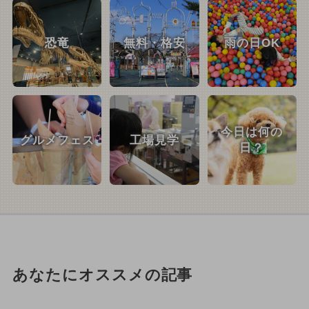
恐竜
無料・格安
雨の日OK
今日は何の
グルメフェス
工場見学
日？
あなたにオススメの記事