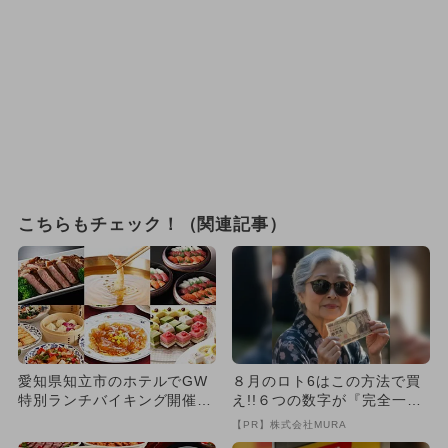
こちらもチェック！（関連記事）
愛知県知立市のホテルでGW
８月のロト6はこの方法で買
特別ランチバイキング開催
え!!６つの数字が『完全一
天ぷら・寿司・中華が食べ放
致』する方法
【PR】株式会社MURA
題...