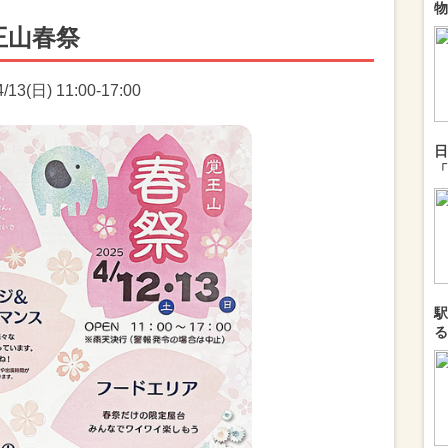
物
王山春祭
3(日) 11:00-17:00
日
「
駅
る