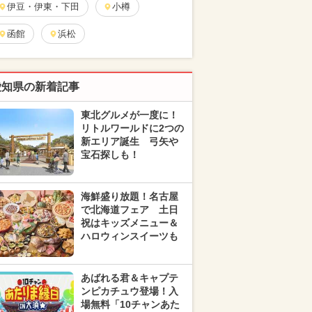
伊豆・伊東・下田
小樽
函館
浜松
愛知県の新着記事
東北グルメが一度に！
リトルワールドに2つの
新エリア誕生 弓矢や
宝石探しも！
海鮮盛り放題！名古屋
で北海道フェア 土日
祝はキッズメニュー＆
ハロウィンスイーツも
あばれる君＆キャプテ
ンピカチュウ登場！入
場無料「10チャンあた