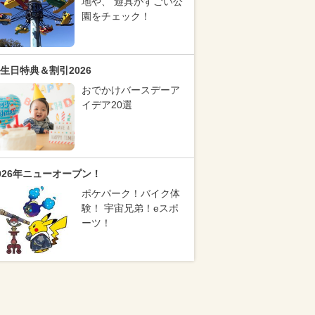
地や、 遊具がすごい公
園をチェック！
生日特典＆割引2026
おでかけバースデーア
イデア20選
026年ニューオープン！
ポケパーク！バイク体
験！ 宇宙兄弟！eスポ
ーツ！