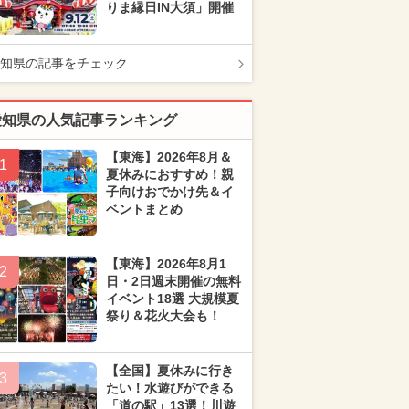
りま縁日IN大須」開催
知県の記事をチェック
愛知県の人気記事ランキング
【東海】2026年8月＆
1
夏休みにおすすめ！親
子向けおでかけ先＆イ
ベントまとめ
【東海】2026年8月1
2
日・2日週末開催の無料
イベント18選 大規模夏
祭り＆花火大会も！
【全国】夏休みに行き
3
たい！水遊びができる
「道の駅」13選！川遊