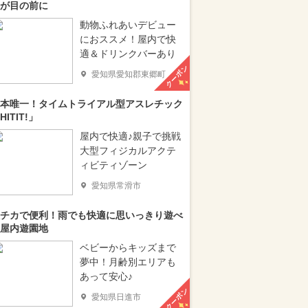
が目の前に
動物ふれあいデビュー
におススメ！屋内で快
適＆ドリンクバーあり
クーポン
愛知県愛知郡東郷町
本唯一！タイムトライアル型アスレチック
HITIT!」
屋内で快適♪親子で挑戦
大型フィジカルアクテ
ィビティゾーン
愛知県常滑市
チカで便利！雨でも快適に思いっきり遊べ
屋内遊園地
ベビーからキッズまで
夢中！月齢別エリアも
あって安心♪
クーポン
愛知県日進市