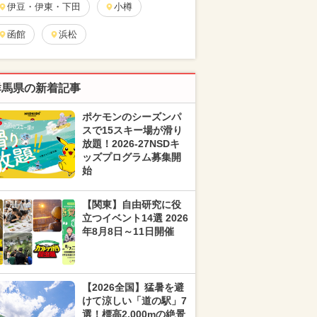
伊豆・伊東・下田
小樽
函館
浜松
群馬県の新着記事
ポケモンのシーズンパ
スで15スキー場が滑り
放題！2026-27NSDキ
ッズプログラム募集開
始
【関東】自由研究に役
立つイベント14選 2026
年8月8日～11日開催
【2026全国】猛暑を避
けて涼しい「道の駅」7
選！標高2,000mの絶景