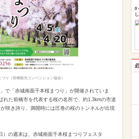
0
し
まつり（前橋観光コンベンション協会）
」で「赤城南面千本桜まつり」が開催されていま
ばれた前橋市を代表する桜の名所で、約1.3kmの市道
ノが咲き誇り、満開時には圧巻の桜のトンネルが出現
3日（日）の週末は、赤城南面千本桜まつりフェスタ