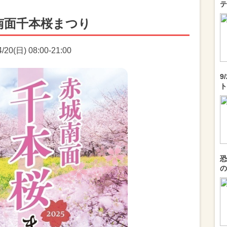
テ
南面千本桜まつり
0(日) 08:00-21:00
9
ト
恐
の