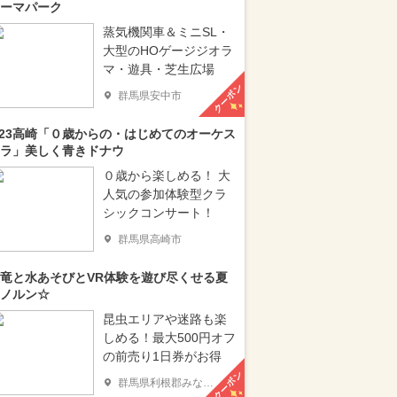
ーマパーク
蒸気機関車＆ミニSL・
大型のHOゲージジオラ
マ・遊具・芝生広場
クーポン
群馬県安中市
/23高崎「０歳からの・はじめてのオーケス
ラ」美しく青きドナウ
０歳から楽しめる！ 大
人気の参加体験型クラ
シックコンサート！
群馬県高崎市
竜と水あそびとVR体験を遊び尽くせる夏
ノルン☆
昆虫エリアや迷路も楽
しめる！最大500円オフ
の前売り1日券がお得
クーポン
群馬県利根郡みなかみ町