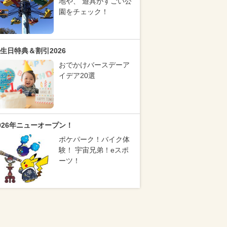
地や、 遊具がすごい公
園をチェック！
生日特典＆割引2026
おでかけバースデーア
イデア20選
026年ニューオープン！
ポケパーク！バイク体
験！ 宇宙兄弟！eスポ
ーツ！