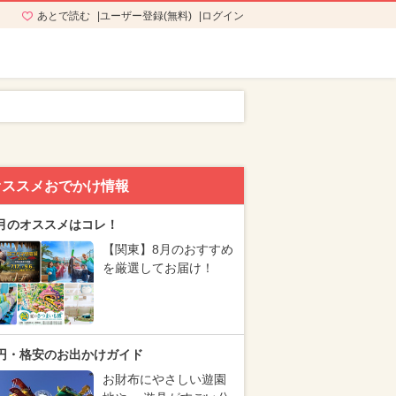
あとで読む
ユーザー登録(無料)
ログイン
オススメおでかけ情報
月のオススメはコレ！
【関東】8月のおすすめ
を厳選してお届け！
円・格安のお出かけガイド
お財布にやさしい遊園