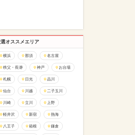
厳選オススメエリア
横浜
那須
名古屋
秩父・長瀞
神戸
お台場
札幌
日光
品川
仙台
川越
二子玉川
川崎
立川
上野
軽井沢
新宿
熱海
八王子
箱根
鎌倉