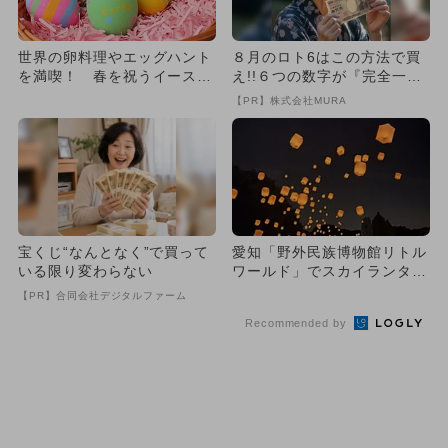
世界の卵料理やエッグハント
８月のロト6はこの方法で買
を満喫！ 春を祝うイースタ
え!!６つの数字が『完全一
ーイベントが愛知・犬山で開
致』する方法
【PR】株式会社MURA
催
宝くじ“なんとなく”で買って
愛知「野外民族博物館リトル
いる限り変わらない
ワールド」でスカイランタン
体験 夏の夜空に願いを込め
【PR】合同会社デジタルファーム
て
Recommended by