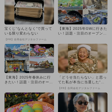
宝くじ“なんとなく”で買って
【東海】2025年GWに行きた
いる限り変わらない
い！話題・注目のオープン＆
リニューアルスポット8選
【PR】合同会社デジタルファーム
【東海】2025年春休みに行
「どうせ当たらない」と思っ
きたい！話題・注目のオープ
てた私が本当に当選した“買
ン＆リニューアルスポット
い方”がこれ
【PR】合同会社デジタルファーム
4...