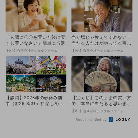
「玄関に〇〇を置いた後に宝
売り場じゃ教えてくれない！
くじ買いなさい」簡単に当選
当たる人だけがやってる宝く
じの習慣
【PR】合同会社デジタルファーム
【PR】合同会社デジタルファーム
【静岡】2025年の春休み前
【宝くじ】このままの買い方
半（3/26-3/31）に楽しめる
で、本当に当たると思います
イベント8選 無料...
か
【PR】合同会社デジタルファーム
Recommended by