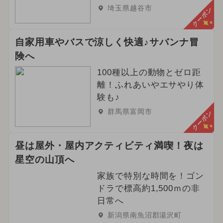
埼玉県越谷市
クーポン
自家用車やバスで涼しく快適♪サバンナ冒
険へ
100種以上の動物とゼロ距
離！ふれあいやエサやり体
験も♪
群馬県富岡市
クーポン
昼は屋外・屋内アクティビティ満喫！夜は
星空の山頂へ
家族で特別な時間を！ゴン
ドラで標高約1,500ｍの非
日常へ
新潟県南魚沼郡湯沢町