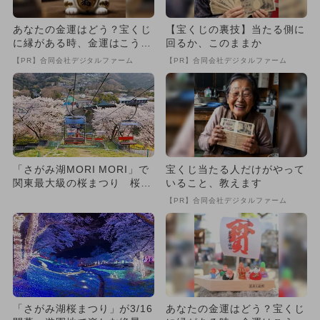
あなたの金運はどう？宝くじ
【宝くじの裏技】当たる側に
に縁がある時、金運はこう変
回るか、このままか
わる
【PR】合同会社デジタルファーム
【PR】合同会社デジタルファーム
「さがみ湖MORI MORI」で
宝くじ当たる人だけがやって
関東最大級の桜まつり 桜2,
いること、教えます
500本とキャラクタ...
【PR】合同会社デジタルファーム
「さがみ湖桜まつり」が3/16
あなたの金運はどう？宝くじ