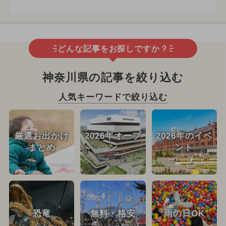
どんな記事をお探しですか？
神奈川県の記事を絞り込む
人気キーワードで絞り込む
厳選お出かけ
2026年オープ
2026年のイベ
まとめ
ン
ント
恐竜
無料・格安
雨の日OK