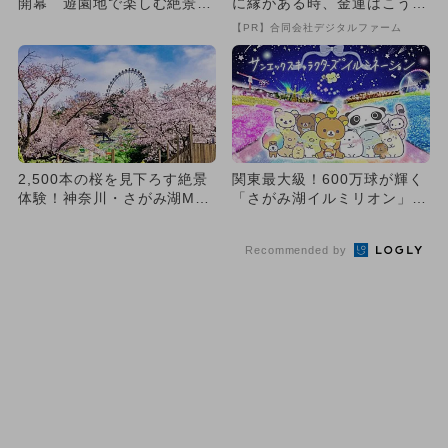
開幕 遊園地で楽しむ絶景お
に縁がある時、金運はこう変
花見と夜桜イルミネーショ...
わる
【PR】合同会社デジタルファーム
2,500本の桜を見下ろす絶景
関東最大級！600万球が輝く
体験！神奈川・さがみ湖MO
「さがみ湖イルミリオン」開
RI MORIで夜桜イル...
催 サンエックスとコラボ！
Recommended by