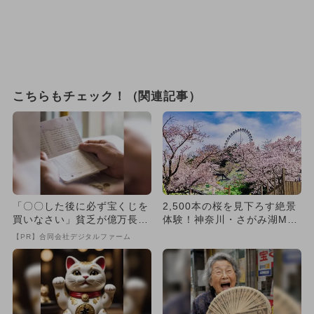
こちらもチェック！（関連記事）
「〇〇した後に必ず宝くじを
2,500本の桜を見下ろす絶景
買いなさい」貧乏が億万長者
体験！神奈川・さがみ湖MO
に
RI MORIで夜桜イル...
【PR】合同会社デジタルファーム