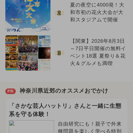
夏の夜空に4000発！大
和市初の花火大会が大
2
和スタジアムで開催
【関東】2026年8月3日
～7日平日開催の無料イ
3
ベント18選 夏祭り＆花
火＆グルメも満喫
神奈川県近郊のオススメおでかけ
PR
「さかな芸人ハットリ」さんと一緒に生態
系を守る体験！
自由研究にも！親子で外来
種問題を楽しく学べる特別