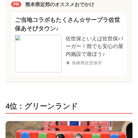
熊本県近郊のオススメおでかけ
PR
ご当地コラボもたくさん☆サープラ佐世
保あそびタウン♪
佐世保といえば佐世保バ
ーガー！雨でも安心の屋
内施設で遊ぼう♪
長崎県佐世保市
4位：グリーンランド