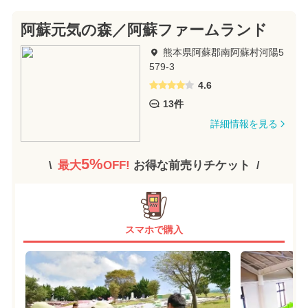
阿蘇元気の森／阿蘇ファームランド
熊本県阿蘇郡南阿蘇村河陽5
579-3
4.6
13件
詳細情報を見る
5%
最大
OFF!
お得な前売りチケット
スマホで購入