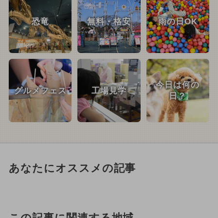
恐竜
無料・格安
雨の日OK
今日は何の
グルメフェス
工場見学
日？
あなたにオススメの記事
この記事に関連する地域