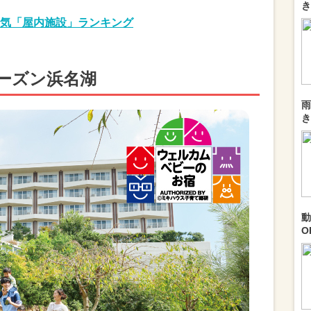
き
気「屋内施設」ランキング
ーズン浜名湖
雨
き
動
O