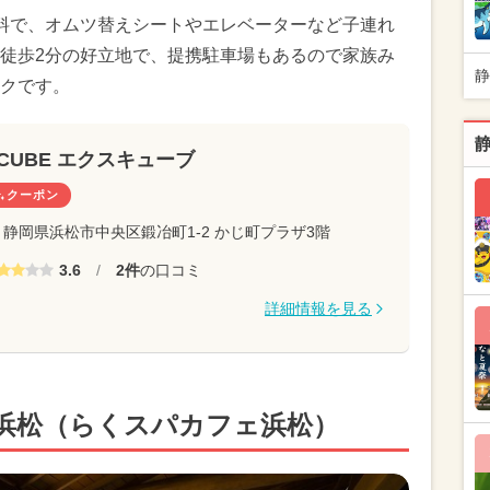
料で、オムツ替えシートやエレベーターなど子連れ
徒歩2分の好立地で、提携駐車場もあるので家族み
静
クです。
CUBE エクスキューブ
クーポン
静岡県浜松市中央区鍛冶町1-2 かじ町プラザ3階
3.6
/
2件
の口コミ
詳細情報を見る
afe 浜松（らくスパカフェ浜松）