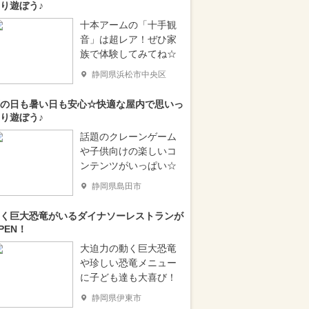
り遊ぼう♪
十本アームの「十手観
音」は超レア！ぜひ家
族で体験してみてね☆
静岡県浜松市中央区
の日も暑い日も安心☆快適な屋内で思いっ
り遊ぼう♪
話題のクレーンゲーム
や子供向けの楽しいコ
ンテンツがいっぱい☆
静岡県島田市
く巨大恐竜がいるダイナソーレストランが
PEN！
大迫力の動く巨大恐竜
や珍しい恐竜メニュー
に子ども達も大喜び！
静岡県伊東市