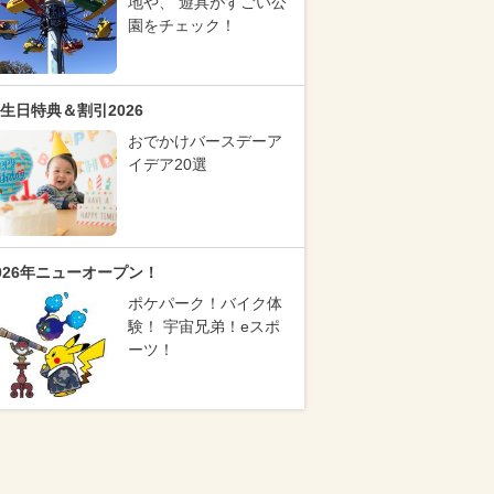
地や、 遊具がすごい公
園をチェック！
生日特典＆割引2026
おでかけバースデーア
イデア20選
026年ニューオープン！
ポケパーク！バイク体
験！ 宇宙兄弟！eスポ
ーツ！