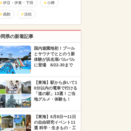
伊豆・伊東・下田
小樽
函館
浜松
静岡県の新着記事
国内遊園地初！プール
とサウナでととのう新
体験が浜名湖パルパル
に登場 8/22-30まで
【東海】駅から歩いて1
0分以内の電車で行ける
「道の駅」13選！ご当
地グルメ・体験も！
【東海】8月8日〜11日
の自由研究イベント11
選 科学・生きもの・工