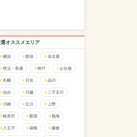
厳選オススメエリア
横浜
那須
名古屋
秩父・長瀞
神戸
お台場
札幌
日光
品川
仙台
川越
二子玉川
川崎
立川
上野
軽井沢
新宿
熱海
八王子
箱根
鎌倉