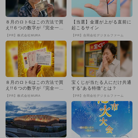
８月のロト6はこの方法で買
【当選】金運が上がる直前に
え!!６つの数字が『完全一
起こるサイン
致』する方法
【PR】株式会社MURA
【PR】合同会社デジタルファーム
８月のロト6はこの方法で買
宝くじが当たる人にだけ共通
え!!６つの数字が『完全一
する“ある特徴”とは？
致』する方法
【PR】株式会社MURA
【PR】合同会社デジタルファーム