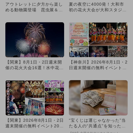
アウトレットに夕方から楽し
夏の夜空に4000発！大和市
める動物園登場 昆虫展＆家
初の花火大会が大和スタジア
族で楽しめるレモネード作り
ムで開催
も
【関東】8月1日・2日週末開
【神奈川】2026年8月1日・2
催の花火大会16選！水中花
日週末開催の無料イベント8
火・尺五寸玉・ナイアガラ
選 大規模夏祭り＆花火...
花...
【関東】2026年8月1日・2日
“宝くじは運じゃなかった”当
週末開催の無料イベント20選
たる人の“共通点”を知っただ
大規模夏祭り＆花火...
け