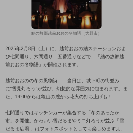
結の故郷越前おおの冬物語（大野市）
2025年2月8日（土）に、越前おおの結ステーションおよ
び七間通り、六間通り、五番通りなどで、「結の故郷越
前おおの冬物語」が開催されます。
越前おおのの冬の風物詩！ 当日は、城下町の街並み
に"雪見灯ろう"が並び、幻想的な雰囲気に包まれます。ま
た、19:00からは亀山の麓から花火の打ち上げも！
七間通りではキッチンカーが集合する「冬のあったか
市」を開催。かわいい雪だるまやミニ灯ろうが並ぶ「雪
だるま広場 」はフォトスポットとしても楽しめますよ。