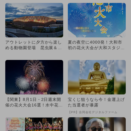
アウトレットに夕方から楽し
夏の夜空に4000発！大和市
める動物園登場 昆虫展＆家
初の花火大会が大和スタジア
族で楽しめるレモネード作り
ムで開催
も
【関東】8月1日・2日週末開
宝くじ狙うなら今！金運上げ
催の花火大会16選！水中花
た当選者が暴露
火・尺五寸玉・ナイアガラ
【PR】合同会社デジタルファーム
花...