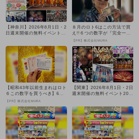
【神奈川】2026年8月1日・2
８月のロト6はこの方法で買
日週末開催の無料イベント8
え!!６つの数字が『完全一
選 大規模夏祭り＆花火...
致』する方法
【PR】株式会社MURA
【昭和43年以前生まれはロト
【関東】2026年8月1日・2日
６この数字を買うべき】6つ
週末開催の無料イベント20選
の数字が「完全一致」する
大規模夏祭り＆花火...
【PR】株式会社MURA
方...