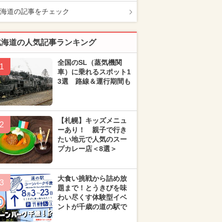
海道の記事をチェック
北海道の人気記事ランキング
全国のSL（蒸気機関
1
車）に乗れるスポット1
3選 路線＆運行期間も
【札幌】キッズメニュ
2
ーあり！ 親子で行き
たい地元で人気のスー
プカレー店＜8選＞
大食い挑戦から詰め放
3
題まで！とうきびを味
わい尽くす体験型イベ
ントが千歳の道の駅で