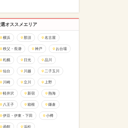
厳選オススメエリア
横浜
那須
名古屋
秩父・長瀞
神戸
お台場
札幌
日光
品川
仙台
川越
二子玉川
川崎
立川
上野
軽井沢
新宿
熱海
八王子
箱根
鎌倉
伊豆・伊東・下田
小樽
函館
浜松