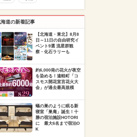
北海道の新着記事
【北海道・東北】8月8
日～11日の自由研究イ
ベント9選 流星群観
察・化石ラリーも
約6,000発の花火が夜空
を染める！遠軽町「コ
スモス開花宣言花火大
会」が過去最高規模
蟻の巣のように眠る新
寝室「巣庵」誕生！十
勝の宿泊施設HOTORI
に 最大6名まで宿泊O
K