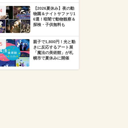
【2026夏休み】夜の動
4
物園＆ナイトサファリ1
6選！暗闇で動物観察＆
探検・子供無料も
親子で1,800円！光と動
5
きに反応するアート展
「魔法の美術館」が札
幌市で夏休みに開催