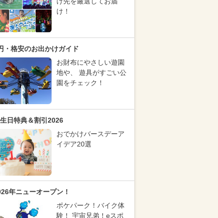
け先を厳選してお届
け！
円・格安のお出かけガイド
お財布にやさしい遊園
地や、 遊具がすごい公
園をチェック！
生日特典＆割引2026
おでかけバースデーア
イデア20選
026年ニューオープン！
ポケパーク！バイク体
験！ 宇宙兄弟！eスポ