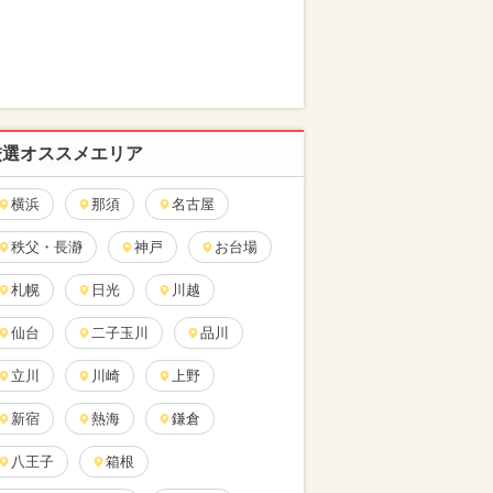
厳選オススメエリア
横浜
那須
名古屋
秩父・長瀞
神戸
お台場
札幌
日光
川越
仙台
二子玉川
品川
立川
川崎
上野
新宿
熱海
鎌倉
八王子
箱根