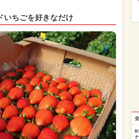
ドいちごを好きなだけ
8
ナ