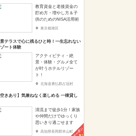
教育資金と老後資金の
貯め方・増やし方＆子
供のためのNISA活用術
東京都港区
景テラスで心に残るひと時！一生忘れない
ゾート体験
アクティビティ・絶
景・体験・グルメ全て
が叶うホテルリゾー
ト！
北海道勇払郡占冠村
空きあり】気兼ねなく楽しめる 一棟貸し
清流まで徒歩1分！家族
や仲間だけでゆっくり
思いきり過ごせます
クーポン
高知県長岡郡本山町