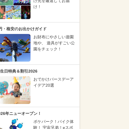
け先を厳選してお届
け！
円・格安のお出かけガイド
お財布にやさしい遊園
地や、 遊具がすごい公
園をチェック！
生日特典＆割引2026
おでかけバースデーア
イデア20選
026年ニューオープン！
ポケパーク！バイク体
験！ 宇宙兄弟！eスポ