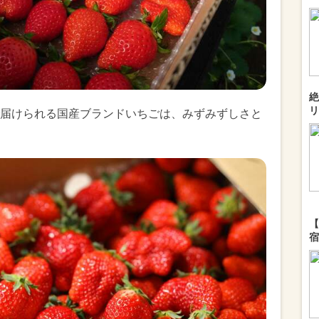
絶
リ
届けられる国産ブランドいちごは、みずみずしさと
【
宿