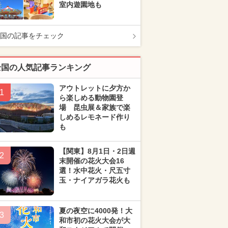
室内遊園地も
国の記事をチェック
全国の人気記事ランキング
アウトレットに夕方か
1
ら楽しめる動物園登
場 昆虫展＆家族で楽
しめるレモネード作り
も
【関東】8月1日・2日週
2
末開催の花火大会16
選！水中花火・尺五寸
玉・ナイアガラ花火も
夏の夜空に4000発！大
3
和市初の花火大会が大