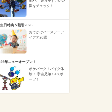
地や、 遊具がすごい公
園をチェック！
生日特典＆割引2026
おでかけバースデーア
イデア20選
026年ニューオープン！
ポケパーク！バイク体
験！ 宇宙兄弟！eスポ
ーツ！