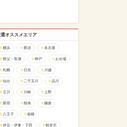
厳選オススメエリア
横浜
那須
名古屋
秩父・長瀞
神戸
お台場
札幌
日光
川越
仙台
二子玉川
品川
立川
川崎
上野
新宿
熱海
鎌倉
八王子
箱根
伊豆・伊東・下田
軽井沢