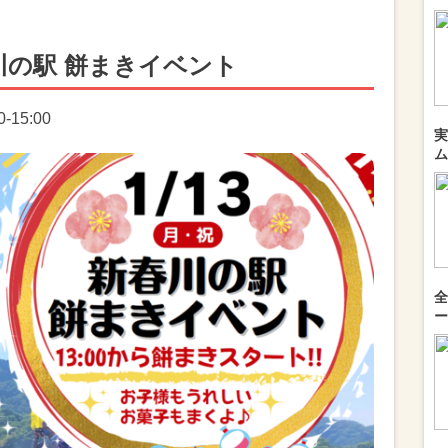
川の駅 餅まきイベント
-15:00
実
ム
全
ー