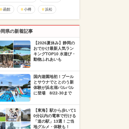
函館
小樽
浜松
静岡県の新着記事
【2026夏休み】静岡の
おでかけ最新人気ラン
キングTOP10 水遊び・
動物ふれあいも
国内遊園地初！プール
とサウナでととのう新
体験が浜名湖パルパル
に登場 8/22-30まで
【東海】駅から歩いて1
0分以内の電車で行ける
「道の駅」13選！ご当
地グルメ・体験も！