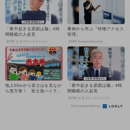
「夜中起きる原因は脳」4時
事例から学ぶ『特権アクセス
間睡眠の人必見
管理』
【PR】ビタブリッドジャパン
【PR】KeeperSecurity
地上55mから富士山を見なが
「夜中起きる原因は脳」4時
ら恵方巻！ 富士急ハイラン
間睡眠の人必見
ドの節分イベントで運気ア
【PR】ビタブリッドジャパン
ッ...
Recommended by