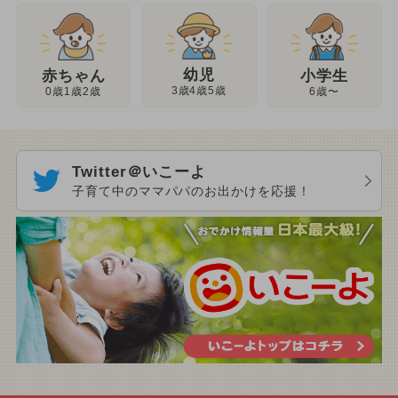
幼児
赤ちゃん
小学生
3歳4歳5歳
0歳1歳2歳
6歳〜
Twitter＠いこーよ
子育て中のママパパのお出かけを応援！