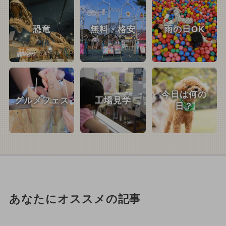
恐竜
無料・格安
雨の日OK
今日は何の
グルメフェス
工場見学
日？
あなたにオススメの記事