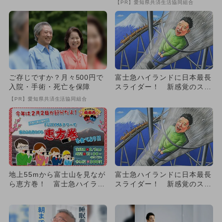
【PR】愛知県共済生活協同組合
会」
ご存じですか？月々500円で
富士急ハイランドに日本最長
入院・手術・死亡を保障
スライダー！ 新感覚のスリ
ルを体験
【PR】愛知県共済生活協同組合
地上55mから富士山を見なが
富士急ハイランドに日本最長
ら恵方巻！ 富士急ハイラン
スライダー！ 新感覚のスリ
ドの節分イベントで運気ア
ルを体験
ッ...