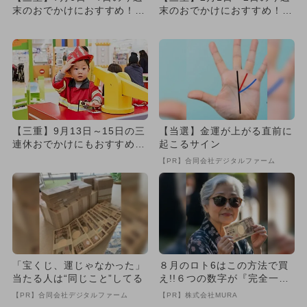
末のおでかけにおすすめ！人
末のおでかけにおすすめ！人
気のスポットランキング
気のスポットランキング
【三重】9月13日～15日の三
【当選】金運が上がる直前に
連休おでかけにもおすすめ！
起こるサイン
人気スポットランキング
【PR】合同会社デジタルファーム
「宝くじ、運じゃなかった」
８月のロト6はこの方法で買
当たる人は“同じこと”してる
え!!６つの数字が『完全一
致』する方法
【PR】合同会社デジタルファーム
【PR】株式会社MURA