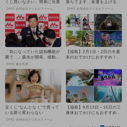
くじ買いなさい」簡単に当選
落ちてます…金運を上げる方
法とは
【PR】合同会社デジタルファーム
【PR】合同会社デジタルファーム
「気になっていた認知機能が
【福島】2月1日・2日の今週
菌で…」森永が開発。感動の
末のおでかけにおすすめ！人
70代続出
気のスポットランキング
【PR】森永乳業
宝くじ“なんとなく”で買って
【福島】9月13日～15日の三
いる限り変わらない
連休おでかけにもおすすめ！
人気スポットランキング
【PR】合同会社デジタルファーム