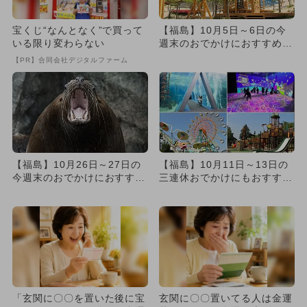
宝くじ“なんとなく”で買って
【福島】10月5日～6日の今
いる限り変わらない
週末のおでかけにおすすめ！
人気のスポットランキング
【PR】合同会社デジタルファーム
【福島】10月26日～27日の
【福島】10月11日～13日の
今週末のおでかけにおすす
三連休おでかけにもおすす
め！人気のスポットランキ
め！人気スポットランキング
ン...
「玄関に〇〇を置いた後に宝
玄関に〇〇置いてる人は金運