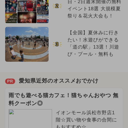
日・2日週末開催の無料
2
イベント18選 大規模夏
祭り＆花火大会も！
【全国】夏休みに行き
たい！水遊びができる
3
「道の駅」13選！川遊
び・プール・無料も
愛知県近郊のオススメおでかけ
PR
雨でも遊べる猫カフェ！猫ちゃんおやつ 無
料クーポン◎
イオンモール浜松市野店1
階☆買い物や食事の合間に
もおすすめ☆