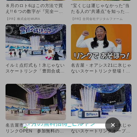
８月のロト6はこの方法で買
“宝くじは運じゃなかった”当
え!!６つの数字が『完全一
たる人の“共通点”を知っただ
致』する方法
け
【PR】株式会社MURA
【PR】合同会社デジタルファーム
イルミ点灯式も！氷じゃない
名古屋・オアシス21に氷じゃ
スケートリンク「豊田合成リ
ないスケートリンク登場！
ンク」OPEN 雪合戦ドー
2025年11月29日プレ...
ム...
×
名古屋市に濡れないスケート
名古屋・オアシス21に氷じゃ
リンクOPEN 参加無料の初
ないスケートリンクオープ
心者教室も
ン！ 冬の恒例イベント開催