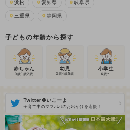
浜松
愛知県
岐阜県
三重県
静岡県
子どもの年齢から探す
幼児
赤ちゃん
小学生
3歳4歳5歳
0歳1歳2歳
6歳〜
Twitter＠いこーよ
子育て中のママパパのお出かけを応援！