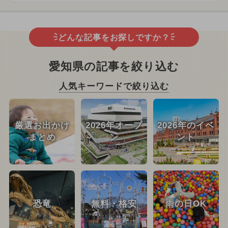
どんな記事をお探しですか？
愛知県の記事を絞り込む
人気キーワードで絞り込む
厳選お出かけ
2026年オープ
2026年のイベ
まとめ
ン
ント
恐竜
無料・格安
雨の日OK