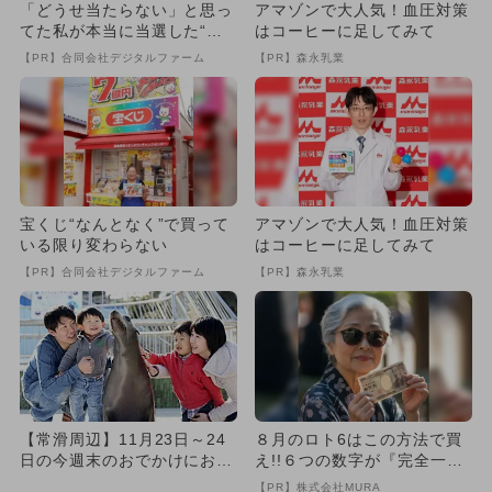
「どうせ当たらない」と思っ
アマゾンで大人気！血圧対策
てた私が本当に当選した“買
はコーヒーに足してみて
い方”がこれ
【PR】合同会社デジタルファーム
【PR】森永乳業
宝くじ“なんとなく”で買って
アマゾンで大人気！血圧対策
いる限り変わらない
はコーヒーに足してみて
【PR】合同会社デジタルファーム
【PR】森永乳業
【常滑周辺】11月23日～24
８月のロト6はこの方法で買
日の今週末のおでかけにおす
え!!６つの数字が『完全一
すめ！人気スポットランキ...
致』する方法
【PR】株式会社MURA