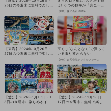
【愛知】2025年10月25日・
８月のロト6はこの方法で買
26日の今週末に無料で楽しめ
え!!６つの数字が『完全一
るイベント14選
致』する方法
【PR】株式会社MURA
【東海】2024年10月26日・
宝くじ“なんとなく”で買って
27日の今週末に無料で楽しめ
いる限り変わらない
るイベント12選
【PR】合同会社デジタルファーム
【愛知】2026年1月17日・1
【愛知】2024年11月16日・
8日の今週末に楽しめるイベ
17日の今週末に無料で楽しめ
ント16選 無料イベン...
るイベント7選