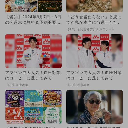
【愛知】2024年9月7日・8日
「どうせ当たらない」と思っ
の今週末に無料＆予約不要で
てた私が本当に当選した“買
楽しめるイベント7選
い方”がこれ
【PR】合同会社デジタルファーム
アマゾンで大人気！血圧対策
アマゾンで大人気！血圧対策
はコーヒーに足してみて
はコーヒーに足してみて
【PR】森永乳業
【PR】森永乳業