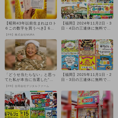
【昭和43年以前生まれはロト
【福岡】2024年11月2日・3
６この数字を買うべき】6つ
日・4日の三連休に無料で楽
の数字が「完全一致」する
しめるイベント10選
【PR】株式会社MURA
方...
「どうせ当たらない」と思っ
【福岡】2025年11月1日・2
てた私が本当に当選した“買
日・3日の三連休に無料で楽
い方”がこれ
しめるイベント10選
【PR】合同会社デジタルファーム