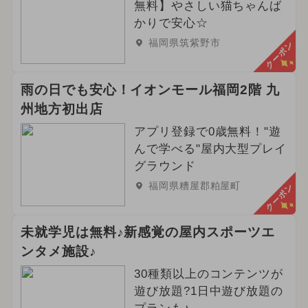
無料】やさしい猫ちゃんば
かりで安心☆
福岡県筑紫野市
クーポン
雨の日でも安心！イオンモール福岡2階 九
州地方初出店
アプリ登録で0歳無料！"遊
んで学べる"屋内大型プレイ
グラウンド
福岡県糟屋郡粕屋町
クーポン
未就学児は無料♪新感覚の屋内スポーツエ
ンタメ施設♪
30種類以上のコンテンツが
遊び放題?1日中遊び放題の