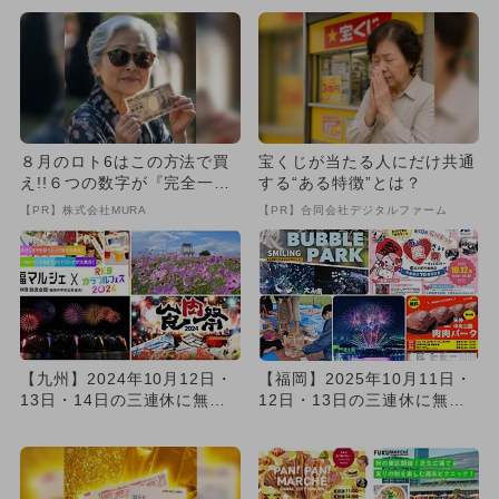
８月のロト6はこの方法で買
宝くじが当たる人にだけ共通
え!!６つの数字が『完全一
する“ある特徴”とは？
致』する方法
【PR】株式会社MURA
【PR】合同会社デジタルファーム
【九州】2024年10月12日・
【福岡】2025年10月11日・
13日・14日の三連休に無料
12日・13日の三連休に無料
で楽しめるイベント1...
で楽しめるイベント1...