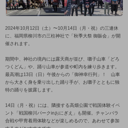
2024年10月12日（土）〜10月14日（月・祝）の三連休
に、福岡県柳川市の三柱神社で「秋季大祭 御賑会」が開
催されます。
期間中、神社の境内には露天商が並び、囃子山車「どろ
つくどん」や、踊り山車が参道や町内を練り歩きます。
最高潮は13日（日）午後からの「御神幸行列」！ 山車
から大きく身を乗り出した踊り手が、お囃子とともに独
特の踊りを披露します。
14日（月・祝）には、隣接する高畑公園で戦国体験イベ
ント「戦国柳川パークinおにぎえ」も開催。チャンバラ
合戦や甲冑着用体験などが楽しめるので、あわせて参加