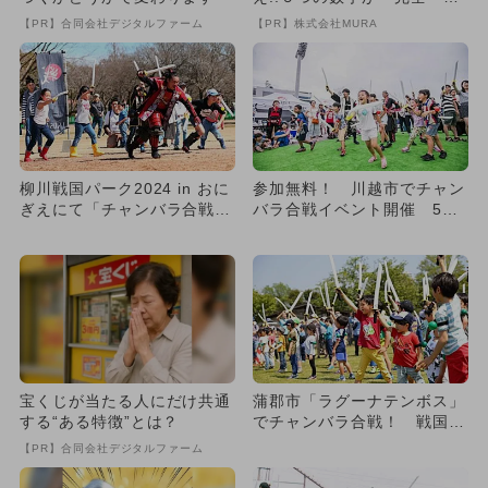
致』する方法
【PR】合同会社デジタルファーム
【PR】株式会社MURA
柳川戦国パーク2024 in おに
参加無料！ 川越市でチャン
ぎえにて「チャンバラ合戦」
バラ合戦イベント開催 5歳
開催 参加無料＆5歳...
からOK
宝くじが当たる人にだけ共通
蒲郡市「ラグーナテンボス」
する“ある特徴”とは？
でチャンバラ合戦！ 戦国時
代を体感
【PR】合同会社デジタルファーム