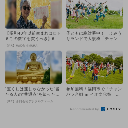
【昭和43年以前生まれはロト
子どもは絶対夢中！ よみう
６この数字を買うべき】6つ
りランドで大規模「チャンバ
の数字が「完全一致」する
ラ合戦」
【PR】株式会社MURA
方...
“宝くじは運じゃなかった”当
参加無料！福岡市で「チャン
たる人の“共通点”を知っただ
バラ合戦 in イオ文化祭」開
け
催 戦国時代にタイムスリ...
【PR】合同会社デジタルファーム
Recommended by