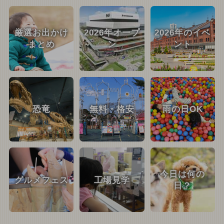
厳選お出かけ
2026年オープ
2026年のイベ
まとめ
ン
ント
恐竜
無料・格安
雨の日OK
今日は何の
グルメフェス
工場見学
日？