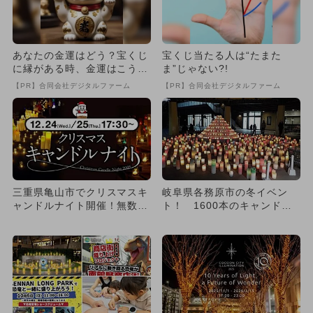
あなたの金運はどう？宝くじ
宝くじ当たる人は“たまた
に縁がある時、金運はこう変
ま”じゃない?!
わる
【PR】合同会社デジタルファーム
【PR】合同会社デジタルファーム
三重県亀山市でクリスマスキ
岐阜県各務原市の冬イベン
ャンドルナイト開催！無数の
ト！ 1600本のキャンドル
灯りに包まれる幻想的な夜
ナイトで幻想的な光の世界を
体...