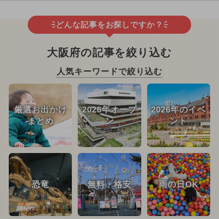
どんな記事をお探しですか？
大阪府の記事を絞り込む
人気キーワードで絞り込む
厳選お出かけ
2026年オープ
2026年のイベ
まとめ
ン
ント
恐竜
無料・格安
雨の日OK