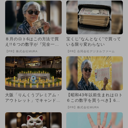
８月のロト6はこの方法で買
宝くじ“なんとなく”で買って
え!!６つの数字が『完全一
いる限り変わらない
致』する方法
【PR】株式会社MURA
【PR】合同会社デジタルファーム
大阪「りんくうプレミアム・
【昭和43年以前生まれはロト
アウトレット」でキャンドル
６この数字を買うべき】6つ
イベント！ ワークショップ
の数字が「完全一致」する
【PR】株式会社MURA
も
方...