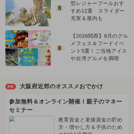
型レジャープールおす
2
すめ12選 スライダー
充実＆屋内も
【2026関西】8月のグル
メフェス＆フードイベ
3
ント5選！ご当地アイス
や台湾グルメを満喫
大阪府近郊のオススメおでかけ
PR
参加無料＆オンライン開催！親子のマネー
セミナー
教育資金と老後資金の貯め
方・増やし方＆子供のため