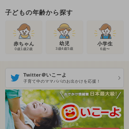
子どもの年齢から探す
幼児
赤ちゃん
小学生
3歳4歳5歳
0歳1歳2歳
6歳〜
Twitter＠いこーよ
子育て中のママパパのお出かけを応援！