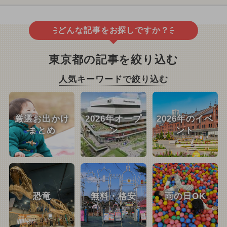
どんな記事をお探しですか？
東京都の記事を絞り込む
人気キーワードで絞り込む
厳選お出かけ
2026年オープ
2026年のイベ
まとめ
ン
ント
恐竜
無料・格安
雨の日OK