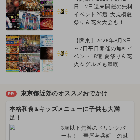
日・2日週末開催の無料
2
イベント20選 大規模夏
祭り＆花火大会も！
【関東】2026年8月3日
～7日平日開催の無料イ
3
ベント18選 夏祭り＆花
火＆グルメも満喫
東京都近郊のオススメおでかけ
PR
本格和食&キッズメニューに子供も大満
足！
3歳以下無料のドリンクバ
ーも！「華屋与兵衛」の魅