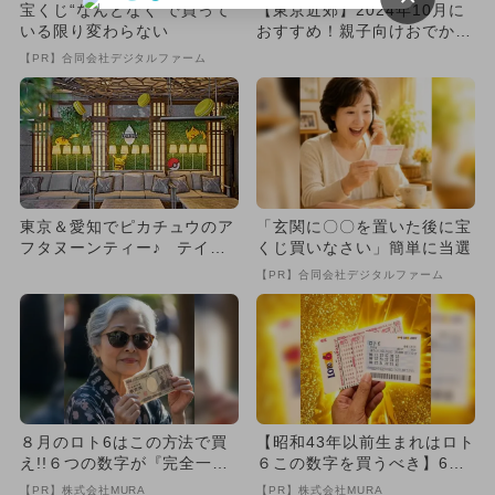
宝くじ“なんとなく”で買って
【東京近郊】2024年10月に
いる限り変わらない
おすすめ！親子向けおでかけ
先＆イベントまとめ
【PR】合同会社デジタルファーム
東京＆愛知でピカチュウのア
「玄関に〇〇を置いた後に宝
フタヌーンティー♪ テイク
くじ買いなさい」簡単に当選
アウトも
【PR】合同会社デジタルファーム
８月のロト6はこの方法で買
【昭和43年以前生まれはロト
え!!６つの数字が『完全一
６この数字を買うべき】6つ
致』する方法
の数字が「完全一致」する
【PR】株式会社MURA
【PR】株式会社MURA