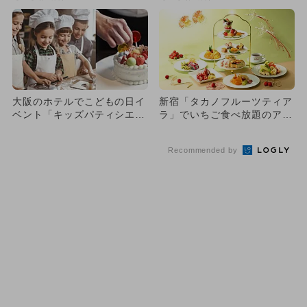
方...
大阪のホテルでこどもの日イ
新宿「タカノフルーツティア
ベント「キッズパティシエ体
ラ」でいちご食べ放題のアフ
験＆アフタヌーンティー」開
タヌーンティー 5歳以下無
催
料
Recommended by