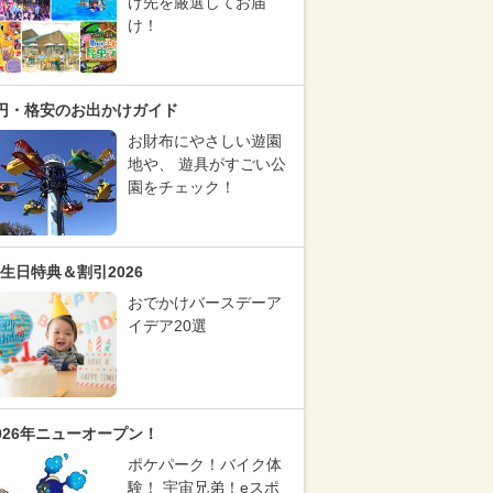
け先を厳選してお届
け！
円・格安のお出かけガイド
お財布にやさしい遊園
地や、 遊具がすごい公
園をチェック！
生日特典＆割引2026
おでかけバースデーア
イデア20選
026年ニューオープン！
ポケパーク！バイク体
験！ 宇宙兄弟！eスポ