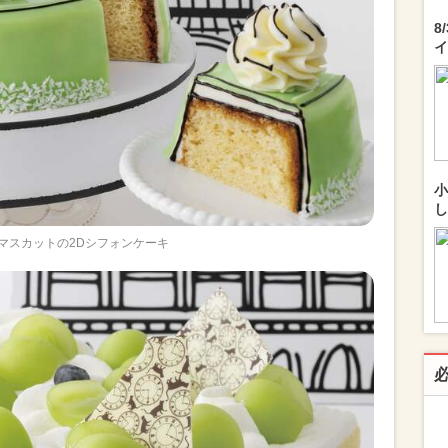
8
イ
小
し
マスカットの2Dシフォンケーキ