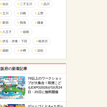
仙台
二子玉川
品川
立川
川崎
上野
新宿
熱海
鎌倉
八王子
箱根
伊豆・伊東・下田
軽井沢
函館
小樽
浜松
大阪府の新着記事
70以上のワークショッ
プが大集合！咲洲こど
もEXPO2026が10月24
日・25日に無料開催
ゲームづくり＆eスポー