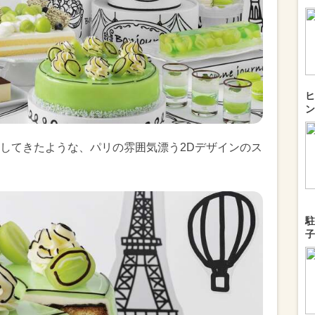
ヒ
ン
してきたような、パリの雰囲気漂う2Dデザインのス
駐
子